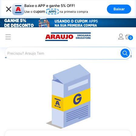
×
Baixe o APP e ganhe 5% OFF!
Baixar
cupom
Use o
APP5
na primeira compra
0
Araujo
Medicamentos
Remédios Cardiológicos
Reméd