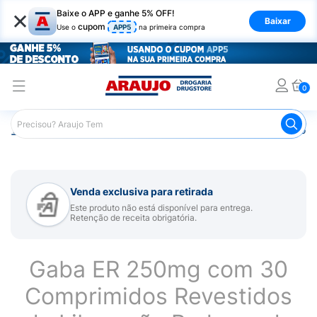
×
Baixe o APP e ganhe 5% OFF!
Baixar
cupom
Use o
APP5
na primeira compra
0
Araujo
Medicamentos
Remédio para Sistema Nervoso Ce
Venda exclusiva para retirada
Este produto não está disponível para entrega.
Retenção de receita obrigatória.
Gaba ER 250mg com 30
Comprimidos Revestidos