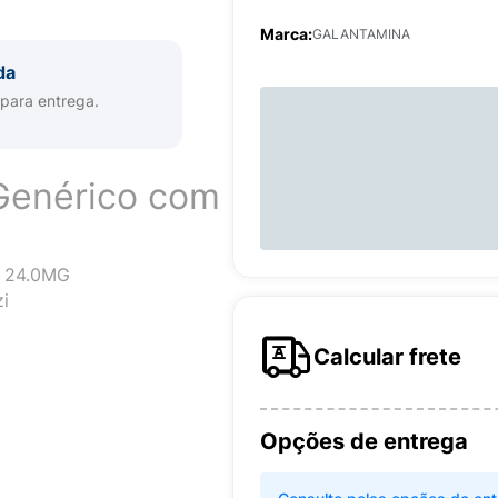
Marca:
GALANTAMINA
da
 para entrega.
Genérico com
 24.0MG
i
Calcular frete
Opções de entrega