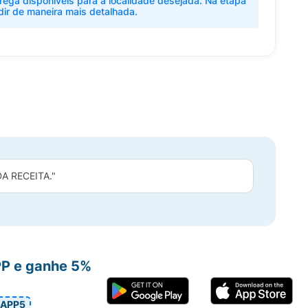
rega disponíveis para a localidade desejada. Na etapa
dir de maneira mais detalhada.
 RECEITA."
PP e ganhe 5%
APP5