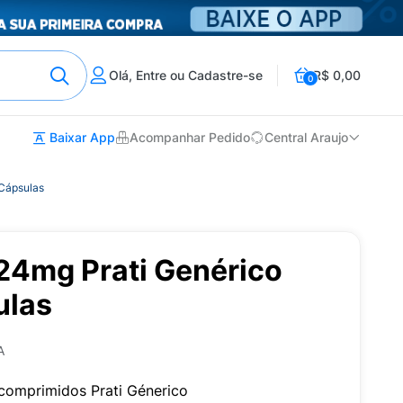
Olá, Entre ou Cadastre-se
R$ 0,00
0
Baixar App
Acompanhar Pedido
Central Araujo
Cápsulas
24mg Prati Genérico
ulas
A
omprimidos Prati Génerico