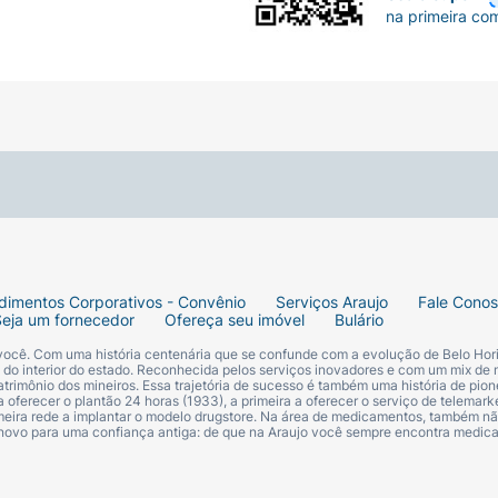
na primeira co
dimentos Corporativos - Convênio
Serviços Araujo
Fale Cono
Seja um fornecedor
Ofereça seu imóvel
Bulário
 você. Com uma história centenária que se confunde com a evolução de Belo Hori
s do interior do estado. Reconhecida pelos serviços inovadores e com um mix de 
trimônio dos mineiros. Essa trajetória de sucesso é também uma história de pion
 oferecer o plantão 24 horas (1933), a primeira a oferecer o serviço de telemarke
primeira rede a implantar o modelo drugstore. Na área de medicamentos, também nã
 novo para uma confiança antiga: de que na Araujo você sempre encontra medi