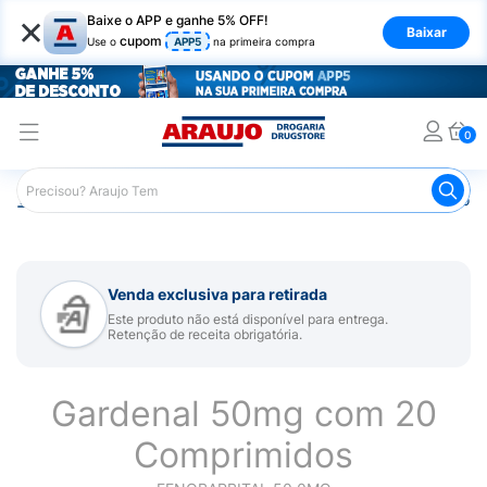
×
Baixe o APP e ganhe 5% OFF!
Baixar
cupom
Use o
APP5
na primeira compra
0
Araujo
Medicamentos
Remédio para Sistema Nervoso Ce
Venda exclusiva para retirada
Este produto não está disponível para entrega.
Retenção de receita obrigatória.
Gardenal 50mg com 20
Comprimidos