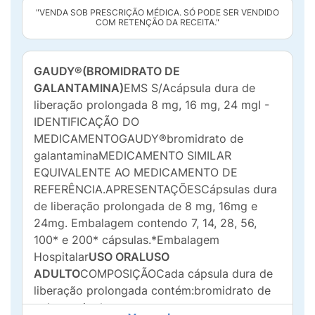
"VENDA SOB PRESCRIÇÃO MÉDICA. SÓ PODE SER VENDIDO
COM RETENÇÃO DA RECEITA."
GAUDY®
(BROMIDRATO DE
GALANTAMINA)
EMS S/Acápsula dura de
liberação prolongada 8 mg, 16 mg, 24 mgI -
IDENTIFICAÇÃO DO
MEDICAMENTOGAUDY®bromidrato de
galantaminaMEDICAMENTO SIMILAR
EQUIVALENTE AO MEDICAMENTO DE
REFERÊNCIA.APRESENTAÇÕESCápsulas dura
de liberação prolongada de 8 mg, 16mg e
24mg. Embalagem contendo 7, 14, 28, 56,
100* e 200* cápsulas.*Embalagem
Hospitalar
USO ORAL
USO
ADULTO
COMPOSIÇÃOCada cápsula dura de
liberação prolongada contém:bromidrato de
galantamina*