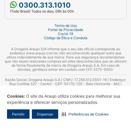
0300.313.1010
(Todo Brasil) Todos os dias, 06h às 00h
Termo de Uso
Portal da Privacidade
Covid-19
Código de Ética e Conduta
A Drogaria Araujo S/A informa que o seu site oficial corresponde ao
endereço www.araujo.com.br, não reconhecendo qualquer outro que
utilize indevidamente da sua marca. Para sua segurança recomendamos
que não sejam realizadas compras em sites desconhecidos que se utilizem
de forma fraudulenta da marca da Drogaria Araujo S.A. Em caso de
dúvidas, gentileza entrar em contato com (31) 3270-5000.
Razão Social: Drogaria Araujo S.A | CNPJ: 17.256.512.0001-16 | Endereço:
Rua Curitiba 327 - Centro - CEP: 30170-120 - Belo Horizonte - MG |
Telefones: 0300.313.1010 e (31) 3270-5000 Horário de funcionamento -
06:00h às 00:00h | Consultores técnicos responsáveis: Hairton Ayres
Cookies:
O site da Araujo utiliza cookies para melhorar sua
Azevedo Guimarães – CRF 10.965 | Yasmin Silva Alvarenga – CRF 52.584 -
Consultor substituto: Thiago Aguiar Pinheiro - CRF Nº 13.748. Alvará
experiência e oferecer serviços personalizados.
Sanitário: 2025020713 | Autorização de Funcionamento da Empresa (AFE):
7.16355-1
Permitir
Dispensar
Preferências de Cookies