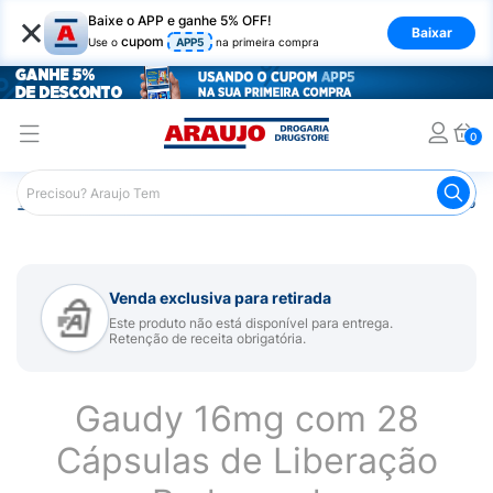
×
Baixe o APP e ganhe 5% OFF!
Baixar
cupom
Use o
APP5
na primeira compra
0
Araujo
Medicamentos
Remédio para Sistema Nervoso Ce
Venda exclusiva para retirada
Este produto não está disponível para entrega.
Retenção de receita obrigatória.
Gaudy 16mg com 28
Cápsulas de Liberação