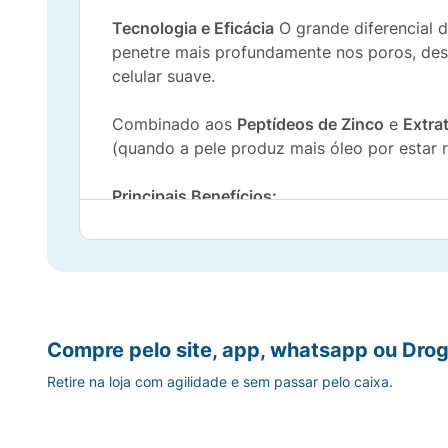
Tecnologia e Eficácia
O grande diferencial 
penetre mais profundamente nos poros, des
celular suave.
Combinado aos
Peptídeos de Zinco
e
Extra
(quando a pele produz mais óleo por estar 
Principais Benefícios:
Controle da Oleosidade:
Regula a produçã
Ação Secativa e Redução da Acne:
Atua di
Ação Anti-inflamatória:
Minimiza visivelm
Compre pelo site, app, whatsapp ou Drog
Retire na loja com agilidade e sem passar pelo caixa.
Limpeza sem Ressecamento:
Remove impur
Indicado para:
Peles mistas, oleosas e acnei