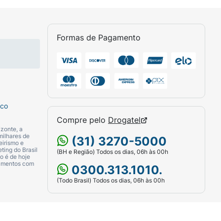
xágue abundantemente. Pode ser usado
Formas de Pagamento
sco
Compre pelo
Drogatel
zonte, a
milhares de
(31) 3270-5000
eirismo e
ting do Brasil
(BH e Região) Todos os dias, 06h às 00h
o é de hoje
camentos com
0300.313.1010.
(Todo Brasil) Todos os dias, 06h às 00h