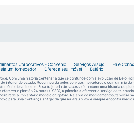
, massageando suavemente em movimentos circulares. En
dimentos Corporativos - Convênio
Serviços Araujo
Fale Cono
Seja um fornecedor
Ofereça seu imóvel
Bulário
 você. Com uma história centenária que se confunde com a evolução de Belo Hori
s do interior do estado. Reconhecida pelos serviços inovadores e com um mix de 
trimônio dos mineiros. Essa trajetória de sucesso é também uma história de pion
 oferecer o plantão 24 horas (1933), a primeira a oferecer o serviço de telemarke
primeira rede a implantar o modelo drugstore. Na área de medicamentos, também nã
 novo para uma confiança antiga: de que na Araujo você sempre encontra medi