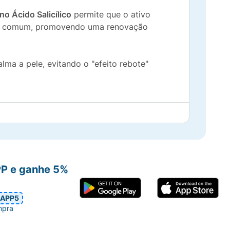
no Ácido Salicílico
permite que o ativo
lico comum, promovendo uma renovação
ma a pele, evitando o "efeito rebote"
fresco e matte.
o e prevenindo novos surtos.
PP e ganhe 5%
APP5
 da pele.
mpra