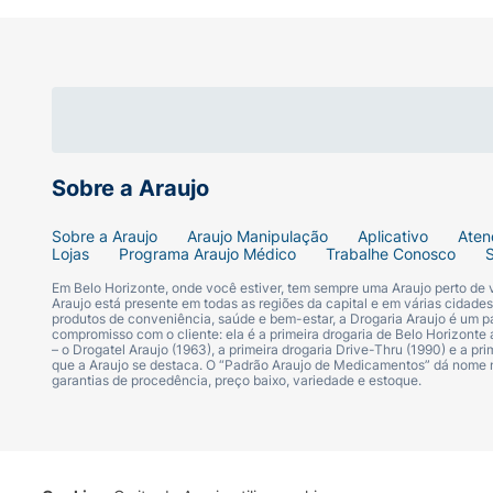
Modo de Uso:
Aplique sobre o rosto úmido
diariamente, pela manhã e à noite.
Sobre a Araujo
Sobre a Araujo
Araujo Manipulação
Aplicativo
Aten
Lojas
Programa Araujo Médico
Trabalhe Conosco
Em Belo Horizonte, onde você estiver, tem sempre uma Araujo perto de
Araujo está presente em todas as regiões da capital e em várias cidade
produtos de conveniência, saúde e bem-estar, a Drogaria Araujo é um pa
compromisso com o cliente: ela é a primeira drogaria de Belo Horizonte a
– o Drogatel Araujo (1963), a primeira drogaria Drive-Thru (1990) e a 
que a Araujo se destaca. O “Padrão Araujo de Medicamentos” dá nome
garantias de procedência, preço baixo, variedade e estoque.