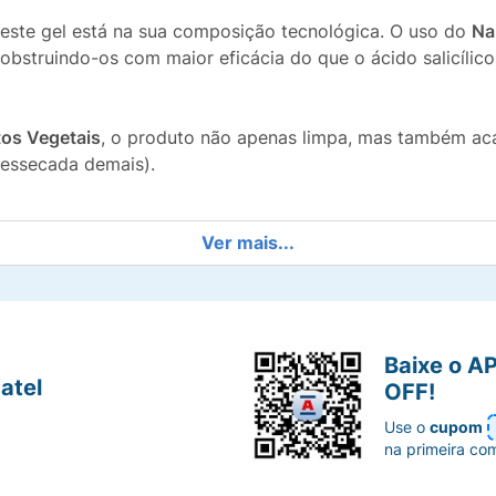
deste gel está na sua composição tecnológica. O uso do
Na
obstruindo-os com maior eficácia do que o ácido salicí
tos Vegetais
, o produto não apenas limpa, mas também acal
ressecada demais).
Ver mais...
o de sebo ao longo do dia, mantendo a pele com aspecto 
retamente nas lesões existentes, acelerando a cicatrizaçã
Baixe o A
ente a vermelhidão associada à inflamação da acne.
atel
OFF!
Use o
cupom
ezas e poluição mantendo a barreira de proteção natural
na primeira co
cas.