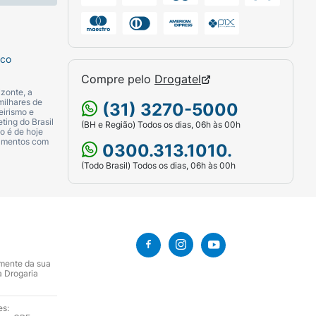
sco
Compre pelo
Drogatel
zonte, a
milhares de
(31) 3270-5000
eirismo e
ting do Brasil
(BH e Região) Todos os dias, 06h às 00h
o é de hoje
camentos com
0300.313.1010.
(Todo Brasil) Todos os dias, 06h às 00h
amente da sua
a Drogaria
es: