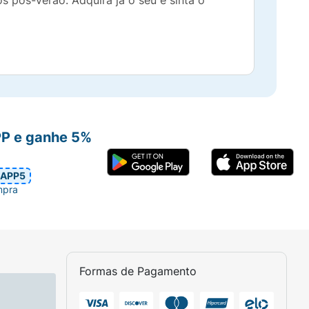
s pós-verão. Adquira já o seu e sinta o
PP e ganhe 5%
APP5
mpra
Formas de Pagamento