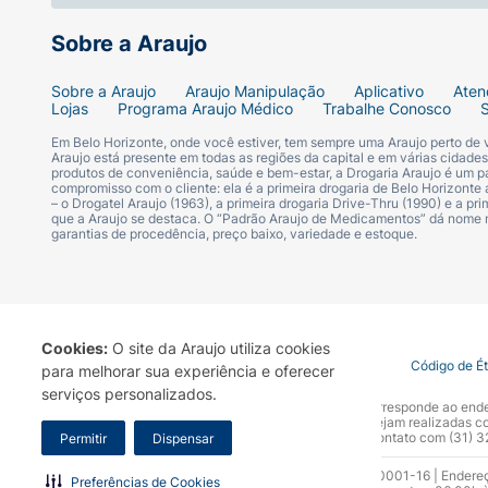
Sobre a Araujo
Sobre a Araujo
Araujo Manipulação
Aplicativo
Aten
Lojas
Programa Araujo Médico
Trabalhe Conosco
Em Belo Horizonte, onde você estiver, tem sempre uma Araujo perto de
Araujo está presente em todas as regiões da capital e em várias cidade
produtos de conveniência, saúde e bem-estar, a Drogaria Araujo é um pa
compromisso com o cliente: ela é a primeira drogaria de Belo Horizonte a
– o Drogatel Araujo (1963), a primeira drogaria Drive-Thru (1990) e a 
que a Araujo se destaca. O “Padrão Araujo de Medicamentos” dá nome
garantias de procedência, preço baixo, variedade e estoque.
Cookies:
O site da Araujo utiliza cookies
Termo de Uso
Portal da Privacidade
Covid-19
Código de É
para melhorar sua experiência e oferecer
serviços personalizados.
A Drogaria Araujo S/A informa que o seu site oficial corresponde ao e
marca. Para sua segurança recomendamos que não sejam realizadas com
Araujo S.A. Em caso de dúvidas, gentileza entrar em contato com (31)
Permitir
Dispensar
Razão Social: Drogaria Araujo S.A | CNPJ: 17.256.512.0001-16 | Endere
Preferências de Cookies