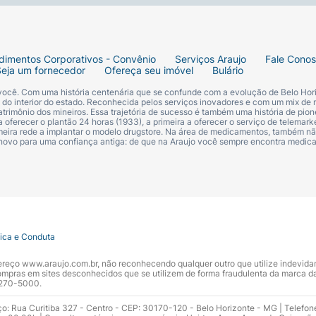
dimentos Corporativos - Convênio
Serviços Araujo
Fale Cono
Seja um fornecedor
Ofereça seu imóvel
Bulário
 você. Com uma história centenária que se confunde com a evolução de Belo Hori
s do interior do estado. Reconhecida pelos serviços inovadores e com um mix de 
trimônio dos mineiros. Essa trajetória de sucesso é também uma história de pion
 oferecer o plantão 24 horas (1933), a primeira a oferecer o serviço de telemarke
primeira rede a implantar o modelo drugstore. Na área de medicamentos, também nã
 novo para uma confiança antiga: de que na Araujo você sempre encontra medi
tica e Conduta
ndereço www.araujo.com.br, não reconhecendo qualquer outro que utilize indevid
pras em sites desconhecidos que se utilizem de forma fraudulenta da marca d
 3270-5000.
ço: Rua Curitiba 327 - Centro - CEP: 30170-120 - Belo Horizonte - MG | Telefon