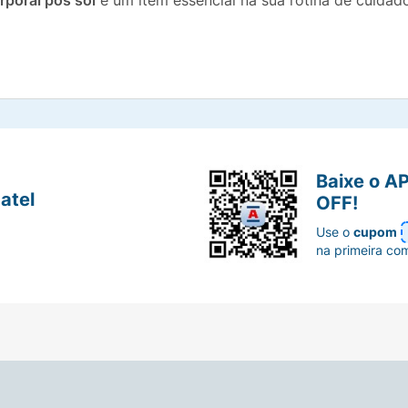
rporal pós sol
é um item essencial na sua rotina de cuidado
Baixe o A
atel
OFF!
Use o
cupom
na primeira co