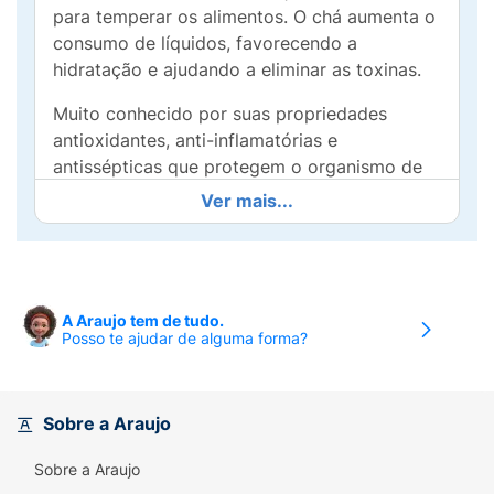
para temperar os alimentos. O chá aumenta o
consumo de líquidos, favorecendo a
hidratação e ajudando a eliminar as toxinas.
Muito conhecido por suas propriedades
antioxidantes, anti-inflamatórias e
antissépticas que protegem o organismo de
bactérias e fungos devido à substância
Ver mais...
gingerol – substancia responsável pela ação
termogênica e o sabor picante.
Ingrediente:
Gengibre em Pó.
A Araujo tem de tudo.
Sugestão de uso:
Consumir de 3 a 4 colheres
Posso te ajudar de alguma forma?
de café do gengibre em pó ao dia em sucos,
vitaminas, preparações doces ou salgadas.
Sobre a Araujo
Sobre a Araujo