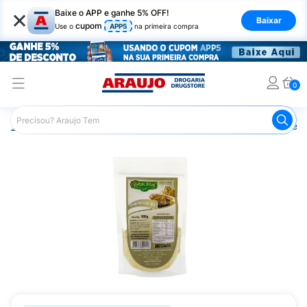
×
Baixe o APP e ganhe 5% OFF!
Baixar
cupom
Use o
APP5
na primeira compra
0
Araujo
Nutrição Saudável
Alimentos Naturais
Alimen