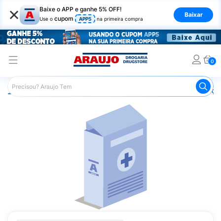
×
Baixe o APP e ganhe 5% OFF!
Baixar
cupom
Use o
APP5
na primeira compra
0
Araujo
Medicamentos
Remédios para Alergias e Infecçõ