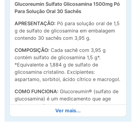
Glucoreumin Sulfato Glicosamina 1500mg Pó
Para Solução Oral 30 Sachês
APRESENTAÇÃO:
Pó para solução oral de 1,5
g de sulfato de glicosamina em embalagem
contendo 30 sachês com 3,95 g.
COMPOSIÇÃO:
Cada sachê com 3,95 g
contém sulfato de glicosamina 1,5 g*.
*Equivalente a 1,884 g de sulfato de
glicosamina cristalino. Excipientes:
aspartamo, sorbitol, ácido cítrico e macrogol.
COMO FUNCIONA:
Glucoreumin® (sulfato de
glucosamina) é um medicamento que age
sobre a cartilagem que reveste as
Ver mais...
articulações fazendo com que o processo
degenerativo aconteça mais lentamente.
Desta maneira, Glucoreumin® (sulfato de
glucosamina) causa a diminuição da dor e da