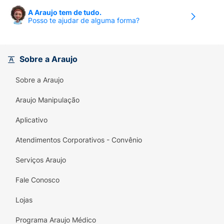
limitação dos movimentos, sintomas que
A Araujo tem de tudo.
Posso te ajudar de alguma forma?
geralmente acontecem em doenças que
atingem a cartilagem.
COMO DEVO USAR:
Siga cuidadosamente as
Sobre a Araujo
instruções do(a) seu(sua) médico(a) e leia a
bula. Não exceda a dose recomendada. Este
Sobre a Araujo
medicamento não deve ser partido, aberto ou
Araujo Manipulação
mastigado. Não interrompa o tratamento sem
o conhecimento do(a) seu(sua) médico(a).
Aplicativo
Atendimentos Corporativos - Convênio
Serviços Araujo
Fale Conosco
Lojas
Programa Araujo Médico