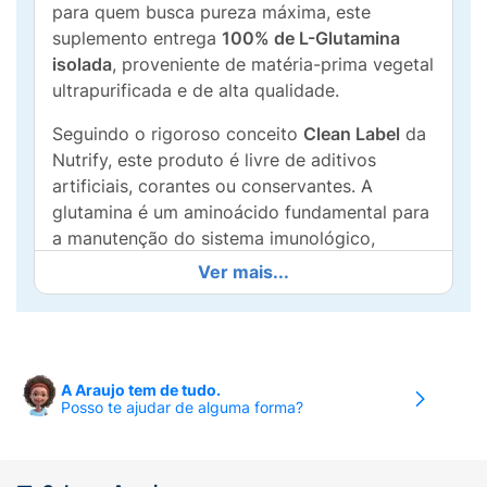
para quem busca pureza máxima, este
suplemento entrega
100% de L-Glutamina
isolada
, proveniente de matéria-prima vegetal
ultrapurificada e de alta qualidade.
Seguindo o rigoroso conceito
Clean Label
da
Nutrify, este produto é livre de aditivos
artificiais, corantes ou conservantes. A
glutamina é um aminoácido fundamental para
a manutenção do sistema imunológico,
integridade da barreira intestinal e
Ver mais...
recuperação muscular pós-treino.
Por ter
sabor neutro
e excelente solubilidade,
é extremamente versátil: pode ser misturada
em água, sucos, shakes ou até mesmo no
A Araujo tem de tudo.
Posso te ajudar de alguma forma?
café, sem alterar o gosto da sua bebida
favorita.
Destaques do Produto: