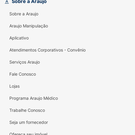
Sobre a Araujo
Ultra Pureza:
Matéria-prima de alta
Sobre a Araujo
tecnologia e absorção.
Araujo Manipulação
Saúde Intestinal:
Auxilia no equilíbrio da
microbiota e integridade da parede do
Aplicativo
intestino.
Atendimentos Corporativos - Convênio
Imunidade:
Nutriente essencial para as
Serviços Araujo
células de defesa do corpo.
Fale Conosco
Inclusivo:
Zero Açúcar, Gluten Free e
Lactose Free.
Lojas
Modo de preparo:
Diluir 5g (1 medidor) em
Programa Araujo Médico
água ou bebida de sua preferência. Consumir
uma vez ao dia ou conforme orientação
Trabalhe Conosco
profissional.
Seja um fornecedor
Ofereça seu imóvel