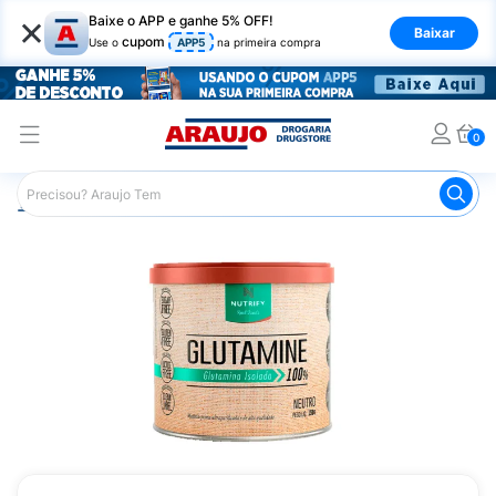
×
Baixe o APP e ganhe 5% OFF!
Baixar
cupom
Use o
APP5
na primeira compra
0
Araujo
Nutrição Saudável
Suplementos Esportivos
G