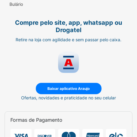
Bulário
Modo de usar:
Compre pelo site, app, whatsapp ou
Aplicar duas vezes ao dia (manhã e noite)
Drogatel
após limpeza da pele. Não enxaguar.
Retire na loja com agilidade e sem passar pelo caixa.
Precauções:
Não Aplicar nas pálpebras, cantos externos
do nariz e boca, não aplicar na pele irritada
ou lesionada. Manter fora do alcance de
crianças.
Composição:
Baixar aplicativo Araujo
Ofertas, novidades e praticidade no seu celular
Ácido Glicólico Nanoencapsulado, Minyporil e
Vitamina E.
Formas de Pagamento