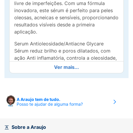
livre de imperfeições. Com uma fórmula
inovadora, este sérum é perfeito para peles
oleosas, acneicas e sensíveis, proporcionando
resultados visíveis desde a primeira
aplicação.
Serum Antioleosidade/Antiacne Glycare
Sérum reduz brilho e poros dilatados, com
ação Anti inflamatória, controla a oleosidade,
reduz acne e controla seu reaparecimento.
Ver mais...
O Glycare Control não apenas reduz a
oleosidade excessiva e os poros dilatados
por até 24 horas, mas também oferece uma
hidratação prolongada por até 12 horas,
A Araujo tem de tudo.
Posso te ajudar de alguma forma?
garantindo um equilíbrio ideal para a sua pele.
O produto age com eficiência na prevenção
do reaparecimento de acne, ajudando a
melhorar as marcas deixadas por ela.
Sobre a Araujo