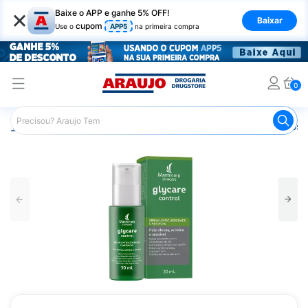
×
Baixe o APP e ganhe 5% OFF!
Baixar
cupom
Use o
APP5
na primeira compra
0
Araujo
Dermocosméticos
Dermocosméticos para o Rost