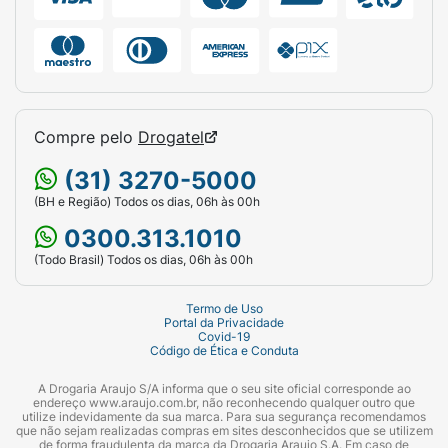
Para revelar o "Máximo Brilho", esfregue
vigorosamente o calçado utilizando uma
escova de lustrar limpa ou uma flanela
macia e seca.
Atenção: Produto de uso
exclusivo em calçados de couro liso
Compre pelo
Drogatel
marrom. Não deve ser utilizado em
artigos de camurça, nobuck ou tecidos.
(31) 3270-5000
(BH e Região) Todos os dias, 06h às 00h
Ficha Técnica:
0300.313.1010
Marca:
Nugget.
(Todo Brasil) Todos os dias, 06h às 00h
Produto:
Polidor de Sapatos em Pasta
(Graxa/Cera).
Termo de Uso
Portal da Privacidade
Covid-19
Linha:
Cuidado Intensivo.
Código de Ética e Conduta
Cor:
Marrom.
A Drogaria Araujo S/A informa que o seu site oficial corresponde ao
endereço www.araujo.com.br, não reconhecendo qualquer outro que
utilize indevidamente da sua marca. Para sua segurança recomendamos
Ação Esperada:
Máximo brilho, nutrição do
que não sejam realizadas compras em sites desconhecidos que se utilizem
de forma fraudulenta da marca da Drogaria Araujo S.A. Em caso de