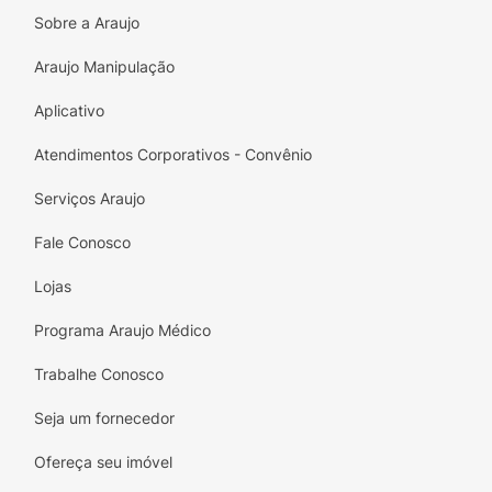
calçados contra respingos e danos causados
Sobre a Araujo
pela umidade do dia a dia. A tradicional lata
de 36g oferece um excelente rendimento
Araujo Manipulação
para inúmeras aplicações.
Aplicativo
Principais Benefícios:
Atendimentos Corporativos - Convênio
Máximo Brilho:
Permite alcançar aquele
efeito espelhado clássico e impecável após
Serviços Araujo
o polimento.
Fale Conosco
Nutrição Profunda:
Hidrata o couro,
Lojas
mantendo-o flexível e evitando o desgaste
e rachaduras precoces.
Programa Araujo Médico
Revitalização da Cor:
Devolve a intensidade
Trabalhe Conosco
e a uniformidade ao couro marrom
desbotado ou arranhado.
Seja um fornecedor
Proteção Extra:
Nova fórmula que cria uma
Ofereça seu imóvel
película protetora com resistência à água e