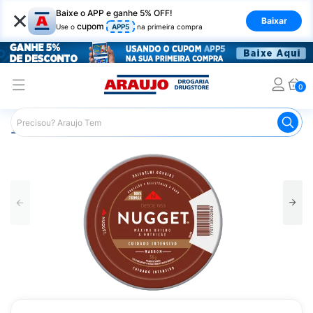
×
Baixe o APP e ganhe 5% OFF!
Baixar
cupom
Use o
APP5
na primeira compra
0
Araujo
Mercado
Produtos de Limpeza
Lavanderia