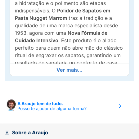
a hidratação e o polimento são etapas
indispensáveis. O
Polidor de Sapatos em
Pasta Nugget Marrom
traz a tradição e a
qualidade de uma marca especialista desde
1953, agora com uma
Nova Fórmula de
Cuidado Intensivo
. Este produto é o aliado
perfeito para quem não abre mão do clássico
ritual de engraxar os sapatos, garantindo um
resultado de sapataria no conforto de casa.
Ver mais...
Mais do que apenas colorir, a cera Nugget
atua na
Nutrição Profunda
do couro. Ela
penetra nas fibras do material, devolvendo a
umidade natural e prevenindo o
A Araujo tem de tudo.
ressecamento, vincos e rachaduras que
Posso te ajudar de alguma forma?
envelhecem o sapato. Além de revitalizar o
tom marrom com um acabamento de
Máximo
Brilho
, ela cria uma barreira eficaz de
Sobre a Araujo
Resistência à Água
, protegendo seus