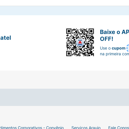
Baixe o A
atel
OFF!
Use o
cupom
na primeira co
dimentos Corporativos - Convênio
Serviços Araujo
Fale Cono