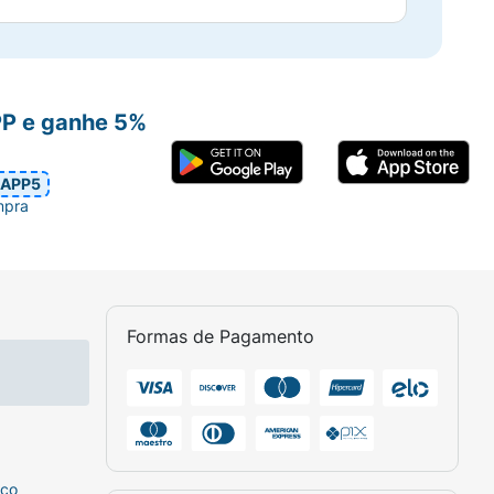
PP e ganhe 5%
APP5
mpra
Formas de Pagamento
sco