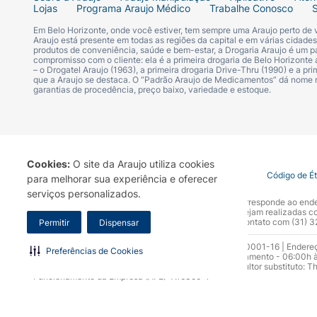
Lojas
Programa Araujo Médico
Trabalhe Conosco
Em Belo Horizonte, onde você estiver, tem sempre uma Araujo perto de
Araujo está presente em todas as regiões da capital e em várias cidade
produtos de conveniência, saúde e bem-estar, a Drogaria Araujo é um pa
compromisso com o cliente: ela é a primeira drogaria de Belo Horizonte a
– o Drogatel Araujo (1963), a primeira drogaria Drive-Thru (1990) e a 
que a Araujo se destaca. O “Padrão Araujo de Medicamentos” dá nome
garantias de procedência, preço baixo, variedade e estoque.
Cookies:
O site da Araujo utiliza cookies
Termo de Uso
Portal da Privacidade
Covid-19
Código de É
para melhorar sua experiência e oferecer
serviços personalizados.
A Drogaria Araujo S/A informa que o seu site oficial corresponde ao e
marca. Para sua segurança recomendamos que não sejam realizadas com
Araujo S.A. Em caso de dúvidas, gentileza entrar em contato com (31)
Permitir
Dispensar
Razão Social: Drogaria Araujo S.A | CNPJ: 17.256.512.0001-16 | Endere
Preferências de Cookies
0300.313.1010 e (31) 3270-5000 Horário de funcionamento - 06:00h à
10.965 | Yasmin Silva Alvarenga – CRF 52.584 - Consultor substituto: T
Funcionamento da Empresa (AFE): 7.16355-1