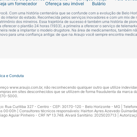
Seja um fornecedor
Ofereça seu imóvel
Bulário
 você. Com uma história centenária que se confunde com a evolução de Belo Hori
s do interior do estado. Reconhecida pelos serviços inovadores e com um mix de 
trimônio dos mineiros. Essa trajetória de sucesso é também uma história de pion
 oferecer o plantão 24 horas (1933), a primeira a oferecer o serviço de telemarke
primeira rede a implantar o modelo drugstore. Na área de medicamentos, também nã
 novo para uma confiança antiga: de que na Araujo você sempre encontra medi
tica e Conduta
ndereço www.araujo.com.br, não reconhecendo qualquer outro que utilize indevid
pras em sites desconhecidos que se utilizem de forma fraudulenta da marca d
 3270-5000.
ço: Rua Curitiba 327 - Centro - CEP: 30170-120 - Belo Horizonte - MG | Telefon
s 00:00h | Consultores técnicos responsáveis: Hairton Ayres Azevedo Guimarã
hiago Aguiar Pinheiro - CRF Nº 13.748. Alvará Sanitário: 2025020713 | Autorizaç