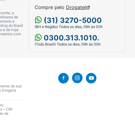
Compre pelo
Drogatel
zonte, a
milhares de
(31) 3270-5000
eirismo e
ting do Brasil
(BH e Região) Todos os dias, 06h às 00h
o é de hoje
camentos com
0300.313.1010.
(Todo Brasil) Todos os dias, 06h às 00h
amente da sua
a Drogaria
es:
es – CRF
ão de