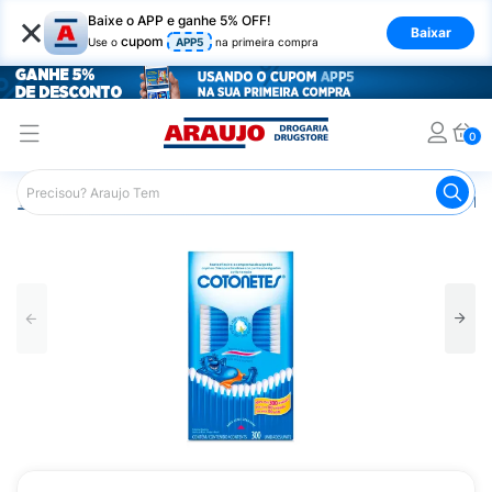
×
Baixe o APP e ganhe 5% OFF!
Baixar
cupom
Use o
APP5
na primeira compra
0
Araujo
Higiene Pessoal
Banho
Hastes Flexíveis
Ha