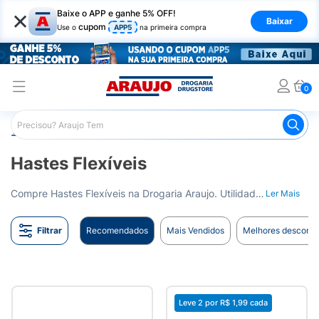
×
Baixe o APP e ganhe 5% OFF!
Baixar
cupom
Use o
APP5
na primeira compra
0
Araujo
Higiene Pessoal
Banho
Hastes Flexíveis
Hastes Flexíveis
Compre Hastes Flexíveis na Drogaria Araujo. Utilidade e praticidade no seu dia a dia. Entrega para todo o Brasil.
Ler Mais
Filtrar
Recomendados
Mais Vendidos
Melhores desconto
Leve 2 por
R$ 1,99
cada