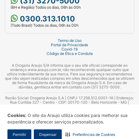
(31) 3270-5000
(BH e Região) Todos os dias, 06h às 00h
0300.313.1010
(Todo Brasil) Todos os dias, 06h às 00h
Termo de Uso
Portal da Privacidade
Covid-19
Código de Ética e Conduta
A Drogaria Araujo S/A informa que o seu site oficial corresponde ao
endereço www.araujo.com.br, não reconhecendo qualquer outro que
utilize indevidamente da sua marca. Para sua segurança recomendamos
que não sejam realizadas compras em sites desconhecidos que se utilizem
de forma fraudulenta da marca da Drogaria Araujo S.A. Em caso de
dúvidas, gentileza entrar em contato com (31) 3270-5000.
Razão Social: Drogaria Araujo S.A | CNPJ: 17.256.512.0001-16 | Endereço:
Rua Curitiba 327 - Centro - CEP: 30170-120 - Belo Horizonte - MG |
Telefones: 0300.313.1010 e (31) 3270-5000 Horário de funcionamento -
06:00h às 00:00h | Consultores técnicos responsáveis: Hairton Ayres
Cookies:
O site da Araujo utiliza cookies para melhorar sua
Azevedo Guimarães – CRF 10.965 | Yasmin Silva Alvarenga – CRF 52.584 -
Consultor substituto: Thiago Aguiar Pinheiro - CRF Nº 13.748. Alvará
experiência e oferecer serviços personalizados.
Sanitário: 2025020713 | Autorização de Funcionamento da Empresa (AFE):
7.16355-1
Permitir
Dispensar
Preferências de Cookies