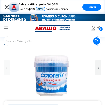
×
Baixe o APP e ganhe 5% OFF!
Baixar
cupom
Use o
APP5
na primeira compra
0
Araujo
Higiene Pessoal
Banho
Hastes Flexíveis
Ha