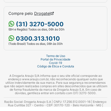
Compre pelo
Drogatel
(31) 3270-5000
(BH e Região) Todos os dias, 06h às 00h
0300.313.1010
(Todo Brasil) Todos os dias, 06h às 00h
Termo de Uso
Portal da Privacidade
Covid-19
Código de Ética e Conduta
A Drogaria Araujo S/A informa que o seu site oficial corresponde ao
endereço www.araujo.com.br, não reconhecendo qualquer outro que
utilize indevidamente da sua marca. Para sua segurança recomendamos
que não sejam realizadas compras em sites desconhecidos que se utilizem
de forma fraudulenta da marca da Drogaria Araujo S.A. Em caso de
dúvidas, gentileza entrar em contato com (31) 3270-5000.
Razão Social: Drogaria Araujo S.A | CNPJ: 17.256.512.0001-16 | Endereço:
Rua Curitiba 327 - Centro - CEP: 30170-120 - Belo Horizonte - MG |
Telefones: 0300.313.1010 e (31) 3270-5000 Horário de funcionamento -