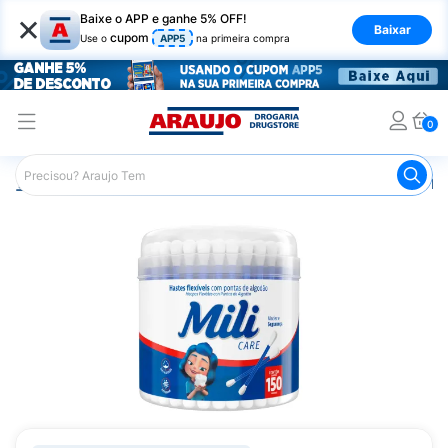
×
Baixe o APP e ganhe 5% OFF!
Baixar
cupom
Use o
APP5
na primeira compra
0
Araujo
Higiene Pessoal
Banho
Hastes Flexíveis
Ha