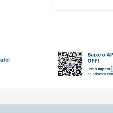
Baixe o A
atel
OFF!
Use o
cupom
na primeira co