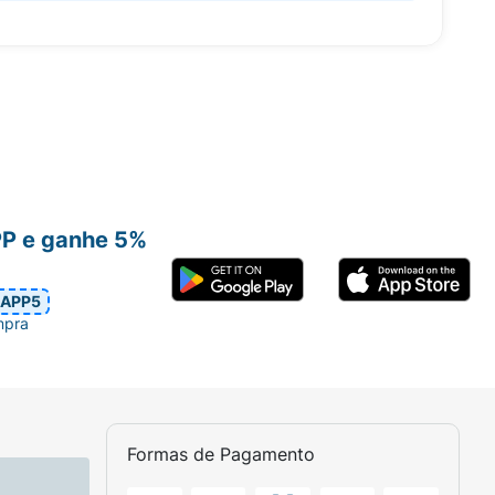
PP e ganhe 5%
APP5
mpra
Formas de Pagamento