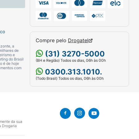
sco
Compre pelo
Drogatel
zonte, a
milhares de
(31) 3270-5000
eirismo e
ting do Brasil
(BH e Região) Todos os dias, 06h às 00h
o é de hoje
camentos com
0300.313.1010.
(Todo Brasil) Todos os dias, 06h às 00h
amente da sua
a Drogaria