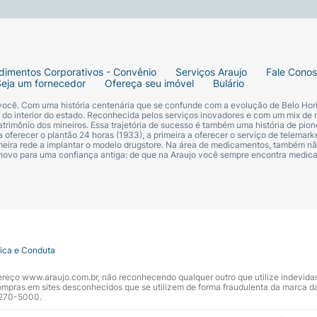
dimentos Corporativos - Convênio
Serviços Araujo
Fale Cono
Seja um fornecedor
Ofereça seu imóvel
Bulário
 você. Com uma história centenária que se confunde com a evolução de Belo Hori
s do interior do estado. Reconhecida pelos serviços inovadores e com um mix de 
trimônio dos mineiros. Essa trajetória de sucesso é também uma história de pion
 oferecer o plantão 24 horas (1933), a primeira a oferecer o serviço de telemarke
primeira rede a implantar o modelo drugstore. Na área de medicamentos, também nã
 novo para uma confiança antiga: de que na Araujo você sempre encontra medi
tica e Conduta
ndereço www.araujo.com.br, não reconhecendo qualquer outro que utilize indevid
pras em sites desconhecidos que se utilizem de forma fraudulenta da marca d
 3270-5000.