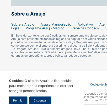
Sobre a Araujo
Sobre a Araujo
Araujo Manipulação
Aplicativo
Aten
Lojas
Programa Araujo Médico
Trabalhe Conosco
Em Belo Horizonte, onde você estiver, tem sempre uma Araujo perto de
Araujo está presente em todas as regiões da capital e em várias cidade
produtos de conveniência, saúde e bem-estar, a Drogaria Araujo é um pa
compromisso com o cliente: ela é a primeira drogaria de Belo Horizonte a
– o Drogatel Araujo (1963), a primeira drogaria Drive-Thru (1990) e a 
que a Araujo se destaca. O “Padrão Araujo de Medicamentos” dá nome
garantias de procedência, preço baixo, variedade e estoque.
Cookies:
O site da Araujo utiliza cookies
Termo de Uso
Portal da Privacidade
Covid-19
Código de É
para melhorar sua experiência e oferecer
serviços personalizados.
A Drogaria Araujo S/A informa que o seu site oficial corresponde ao e
marca. Para sua segurança recomendamos que não sejam realizadas com
Araujo S.A. Em caso de dúvidas, gentileza entrar em contato com (31)
Permitir
Dispensar