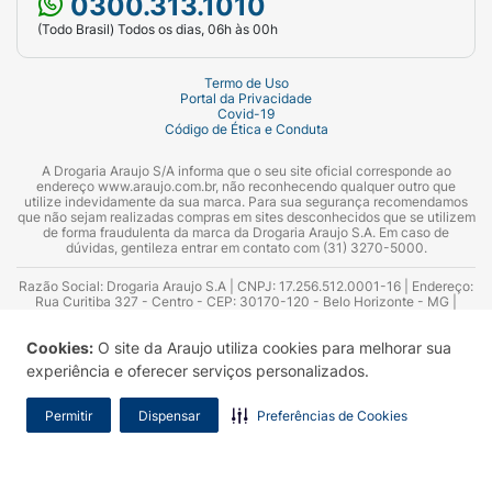
0300.313.1010
(Todo Brasil) Todos os dias, 06h às 00h
Termo de Uso
Portal da Privacidade
Covid-19
Código de Ética e Conduta
A Drogaria Araujo S/A informa que o seu site oficial corresponde ao
endereço www.araujo.com.br, não reconhecendo qualquer outro que
utilize indevidamente da sua marca. Para sua segurança recomendamos
que não sejam realizadas compras em sites desconhecidos que se utilizem
de forma fraudulenta da marca da Drogaria Araujo S.A. Em caso de
dúvidas, gentileza entrar em contato com (31) 3270-5000.
Razão Social: Drogaria Araujo S.A | CNPJ: 17.256.512.0001-16 | Endereço:
Rua Curitiba 327 - Centro - CEP: 30170-120 - Belo Horizonte - MG |
Telefones: 0300.313.1010 e (31) 3270-5000 Horário de funcionamento -
06:00h às 00:00h | Consultores técnicos responsáveis: Hairton Ayres
Cookies:
O site da Araujo utiliza cookies para melhorar sua
Azevedo Guimarães – CRF 10.965 | Yasmin Silva Alvarenga – CRF 52.584 -
Consultor substituto: Thiago Aguiar Pinheiro - CRF Nº 13.748. Alvará
experiência e oferecer serviços personalizados.
Sanitário: 2025020713 | Autorização de Funcionamento da Empresa (AFE):
7.16355-1
Permitir
Dispensar
Preferências de Cookies