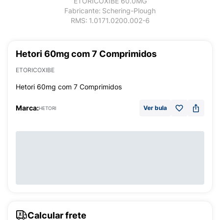
ETORICOXIBE 60.0MG
Fabricante:
Schering-Plough
RMS:
1.0171.0200.002-6
Hetori 60mg com 7 Comprimidos
ETORICOXIBE
Hetori 60mg com 7 Comprimidos
Marca:
Ver bula
HETORI
Calcular frete