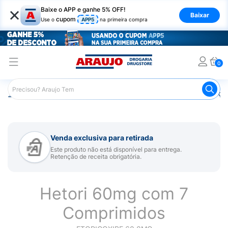
×
Baixe o APP e ganhe 5% OFF!
Baixar
cupom
Use o
APP5
na primeira compra
0
Araujo
Medicamentos
Remédios para Alergias e Infecçõ
Venda exclusiva para retirada
Este produto não está disponível para entrega.
Retenção de receita obrigatória.
Hetori 60mg com 7
Comprimidos