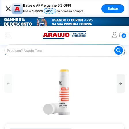
×
Baixe o APP e ganhe 5% OFF!
Baixar
cupom
Use o
APP5
na primeira compra
0
Araujo
Dermocosméticos
Cuidados com o Sol
Proteto