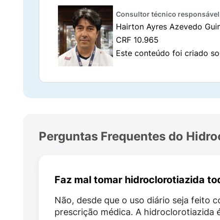
além de outros componentes que auxiliam n
Consultor técnico responsável
Hairton Ayres Azevedo Gui
É fundamental sempre verificar a composiç
CRF 10.965
ou sensibilidade a alguma substância pres
Este conteúdo foi criado so
Qual a maneira correta de tomar H
A Hidroclorotiazida deve ser administrada p
recomenda o uso pela manhã, para evitar qu
A dose e a duração do tratamento variam de
Perguntas Frequentes do Hidroc
o tratamento sem orientação profissional,
Quais os benefícios da Hidroclorot
O uso da Hidroclorotiazida traz benefícios
Faz mal tomar hidroclorotiazida to
Não, desde que o uso diário seja feito 
Auxílio no controle eficaz da pressão arter
prescrição médica. A hidroclorotiazida 