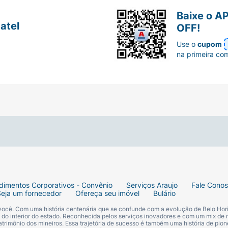
controle
is atenção
Baixe o A
g em
nossas lojas
, pelo site,
aplicativo
,
WhatsApp
ou Drogat
atel
OFF!
sob prescrição médica, por isso, caso você realize a comp
Use o
cupom
dúvidas consulte nossos farmacêuticos.
na primeira co
 sobre Hidroclorotiazida Medley, nossa equipe farmacêutic
nosco pela
Central de Atendimento da Araujo
, pelo Drogate
dimentos Corporativos - Convênio
Serviços Araujo
Fale Cono
Seja um fornecedor
Ofereça seu imóvel
Bulário
 você. Com uma história centenária que se confunde com a evolução de Belo Hori
s do interior do estado. Reconhecida pelos serviços inovadores e com um mix de 
trimônio dos mineiros. Essa trajetória de sucesso é também uma história de pion