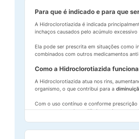
Para que é indicado e para que se
A Hidroclorotiazida é indicada principalme
inchaços causados pelo acúmulo excessivo 
Ela pode ser prescrita em situações como i
combinados com outros medicamentos anti-h
Como a Hidroclorotiazida funciona
A Hidroclorotiazida atua nos rins, aumentan
organismo, o que contribui para a
diminuiçã
Com o uso contínuo e conforme prescrição 
promovendo mais equilíbrio ao sistema card
Composição da Hidroclorotiazida 25m
Cada comprimido contém
25 mg de hidrocl