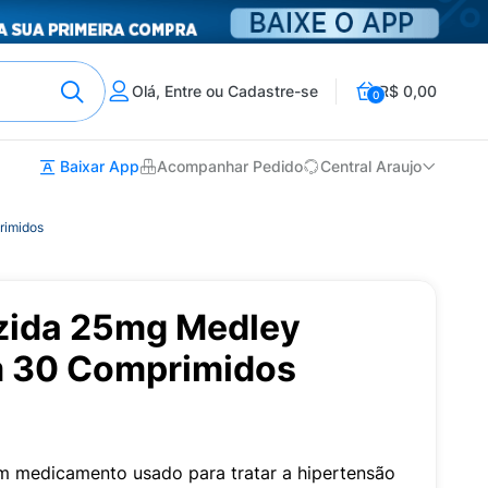
Olá, Entre ou Cadastre-se
R$ 0,00
0
Baixar App
Acompanhar Pedido
Central Araujo
rimidos
azida 25mg Medley
m 30 Comprimidos
m medicamento usado para tratar a hipertensão