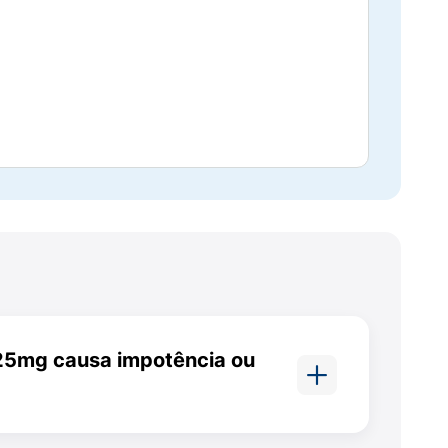
para garantir que você não possui alergia
tação médica. Em muitos casos, o médico
 a dose por conta própria e não interrompa
s?
 25mg causa impotência ou
ode ocorrer raramente em alguns
ente quando a hidroclorotiazida