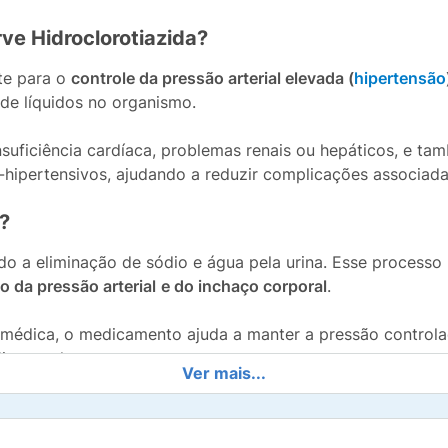
rve Hidroclorotiazida?
nte para o
controle da pressão arterial elevada (
hipertensão
de líquidos no organismo.
nsuficiência cardíaca, problemas renais ou hepáticos, e 
ipertensivos, ajudando a reduzir complicações associadas
?
do a eliminação de sódio e água pela urina. Esse processo
o da pressão arterial
e do inchaço corporal
.
médica, o medicamento ajuda a manter a pressão controlad
iovascular.
Ver mais...
g Medley
orotiazida
, que é o princípio ativo responsável pela ação d