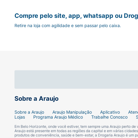
níveis de glicose no sangue, por isso o 
glicêmico deve ser monitorado com ma
Você pode comprar Hidroclorotiazida 25m
durante o tratamento.
Compre pelo site, app, whatsapp ou Drog
Hidroclorotiazida é um medicamento vendido 
Retire na loja com agilidade e sem passar pelo caixa.
aplicativo, WhatsApp ou Drogatel) e tenha 
Ainda ficou alguma dúvida?
Se você precisar de informações adicionais
que necessário.
Para isso, você pode entrar em contato co
lojas.
Sobre a Araujo
Sobre a Araujo
Araujo Manipulação
Aplicativo
Aten
Lojas
Programa Araujo Médico
Trabalhe Conosco
Em Belo Horizonte, onde você estiver, tem sempre uma Araujo perto de
Araujo está presente em todas as regiões da capital e em várias cidade
produtos de conveniência, saúde e bem-estar, a Drogaria Araujo é um pa