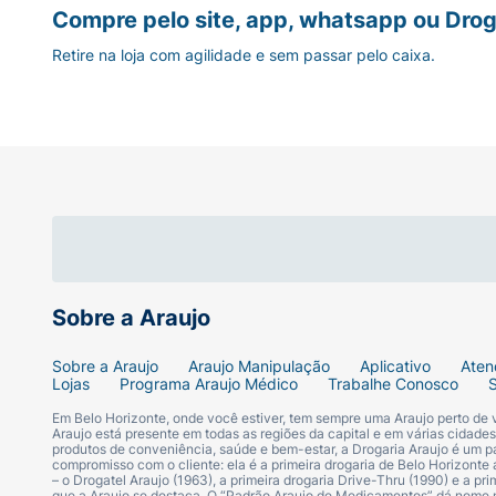
Compre pelo site, app, whatsapp ou Drog
Retire na loja com agilidade e sem passar pelo caixa.
Sobre a Araujo
Sobre a Araujo
Araujo Manipulação
Aplicativo
Aten
Lojas
Programa Araujo Médico
Trabalhe Conosco
Em Belo Horizonte, onde você estiver, tem sempre uma Araujo perto de
Araujo está presente em todas as regiões da capital e em várias cidade
produtos de conveniência, saúde e bem-estar, a Drogaria Araujo é um pa
compromisso com o cliente: ela é a primeira drogaria de Belo Horizonte a
– o Drogatel Araujo (1963), a primeira drogaria Drive-Thru (1990) e a 
que a Araujo se destaca. O “Padrão Araujo de Medicamentos” dá nome