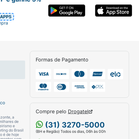
APP5
mpra
Formas de Pagamento
sco
Compre pelo
Drogatel
zonte, a
milhares de
(31) 3270-5000
eirismo e
ting do Brasil
(BH e Região) Todos os dias, 06h às 00h
o é de hoje
camentos com