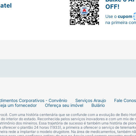
atel
OFF!
Use o
cupom
na primeira co
dimentos Corporativos - Convênio
Serviços Araujo
Fale Cono
Seja um fornecedor
Ofereça seu imóvel
Bulário
 você. Com uma história centenária que se confunde com a evolução de Belo Hori
s do interior do estado. Reconhecida pelos serviços inovadores e com um mix de 
trimônio dos mineiros. Essa trajetória de sucesso é também uma história de pion
 oferecer o plantão 24 horas (1933), a primeira a oferecer o serviço de telemarke
primeira rede a implantar o modelo drugstore. Na área de medicamentos, também nã
 novo para uma confiança antiga: de que na Araujo você sempre encontra medi