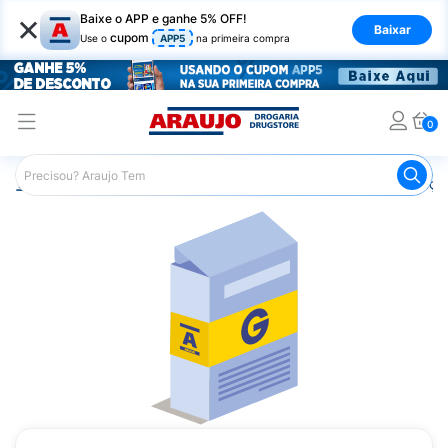
×
Baixe o APP e ganhe 5% OFF!
Baixar
cupom
Use o
APP5
na primeira compra
0
Araujo
Medicamentos
Remédios para Alergias e Infecçõ