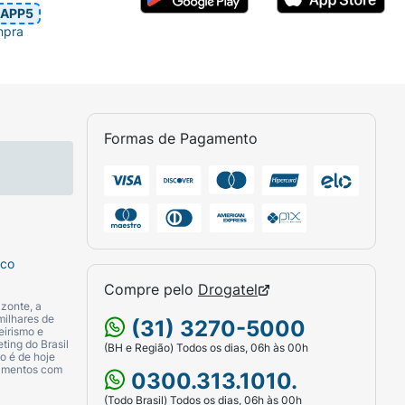
APP5
mpra
Formas de Pagamento
sco
Compre pelo
Drogatel
zonte, a
milhares de
(31) 3270-5000
eirismo e
ting do Brasil
(BH e Região) Todos os dias, 06h às 00h
o é de hoje
camentos com
0300.313.1010.
(Todo Brasil) Todos os dias, 06h às 00h