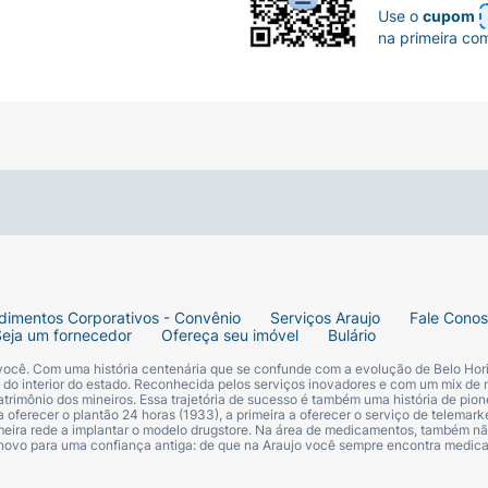
Use o
cupom
na primeira co
dimentos Corporativos - Convênio
Serviços Araujo
Fale Cono
Seja um fornecedor
Ofereça seu imóvel
Bulário
 você. Com uma história centenária que se confunde com a evolução de Belo Hori
s do interior do estado. Reconhecida pelos serviços inovadores e com um mix de 
trimônio dos mineiros. Essa trajetória de sucesso é também uma história de pion
 oferecer o plantão 24 horas (1933), a primeira a oferecer o serviço de telemarke
primeira rede a implantar o modelo drugstore. Na área de medicamentos, também nã
 novo para uma confiança antiga: de que na Araujo você sempre encontra medi