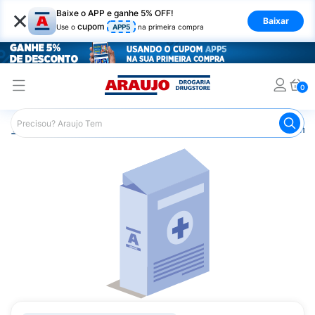
×
Baixe o APP e ganhe 5% OFF!
Baixar
cupom
Use o
APP5
na primeira compra
0
Araujo
Medicamentos
Remédios Cardiológicos
Reméd