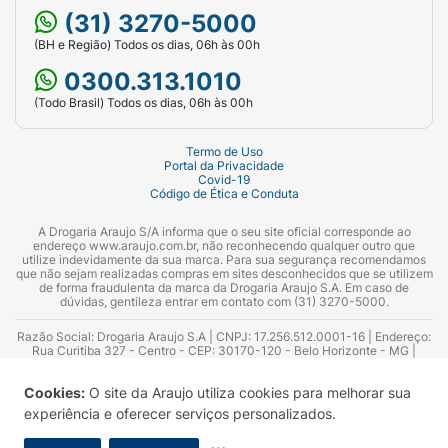
(31) 3270-5000
(BH e Região) Todos os dias, 06h às 00h
0300.313.1010
(Todo Brasil) Todos os dias, 06h às 00h
Termo de Uso
Portal da Privacidade
Covid-19
Código de Ética e Conduta
A Drogaria Araujo S/A informa que o seu site oficial corresponde ao
endereço www.araujo.com.br, não reconhecendo qualquer outro que
utilize indevidamente da sua marca. Para sua segurança recomendamos
que não sejam realizadas compras em sites desconhecidos que se utilizem
de forma fraudulenta da marca da Drogaria Araujo S.A. Em caso de
dúvidas, gentileza entrar em contato com (31) 3270-5000.
Razão Social: Drogaria Araujo S.A | CNPJ: 17.256.512.0001-16 | Endereço:
Rua Curitiba 327 - Centro - CEP: 30170-120 - Belo Horizonte - MG |
Telefones: 0300.313.1010 e (31) 3270-5000 Horário de funcionamento -
06:00h às 00:00h | Consultores técnicos responsáveis: Hairton Ayres
Cookies:
O site da Araujo utiliza cookies para melhorar sua
Azevedo Guimarães – CRF 10.965 | Yasmin Silva Alvarenga – CRF 52.584 -
Consultor substituto: Thiago Aguiar Pinheiro - CRF Nº 13.748. Alvará
experiência e oferecer serviços personalizados.
Sanitário: 2025020713 | Autorização de Funcionamento da Empresa (AFE):
7.16355-1