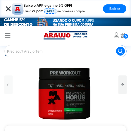
×
Baixe o APP e ganhe 5% OFF!
Baixar
cupom
Use o
APP5
na primeira compra
0
Araujo
Nutrição Saudável
Suplementos Esportivos
Pr