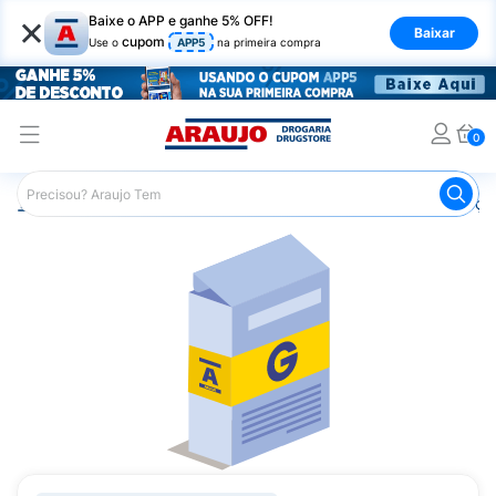
×
Baixe o APP e ganhe 5% OFF!
Baixar
cupom
Use o
APP5
na primeira compra
0
Araujo
Medicamentos
Remédios para Alergias e Infecçõ