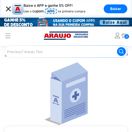
×
Baixe o APP e ganhe 5% OFF!
Baixar
cupom
Use o
APP5
na primeira compra
0
Araujo
Medicamentos
Remédios Cardiológicos
Reméd