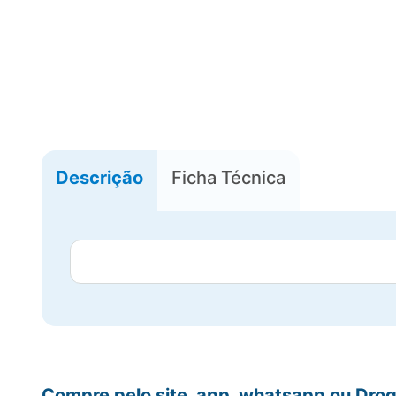
Descrição
Ficha Técnica
Compre pelo site, app, whatsapp ou Drog