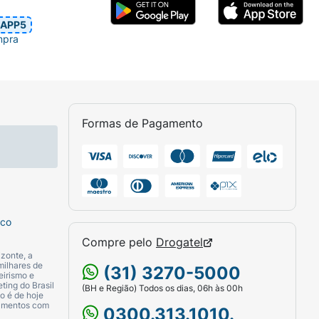
APP5
mpra
Formas de Pagamento
sco
Compre pelo
Drogatel
zonte, a
milhares de
(31) 3270-5000
eirismo e
ting do Brasil
(BH e Região) Todos os dias, 06h às 00h
o é de hoje
camentos com
0300.313.1010.