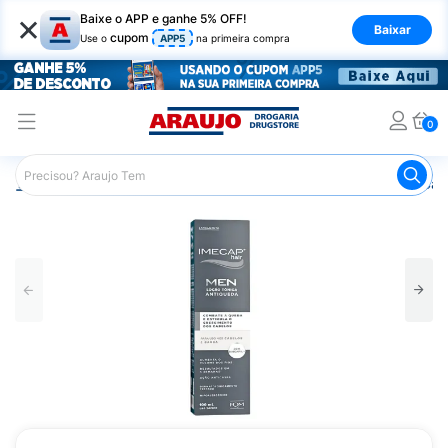
×
Baixe o APP e ganhe 5% OFF!
Baixar
cupom
Use o
APP5
na primeira compra
0
Araujo
Dermocosméticos
Dermocosméticos para os Cab