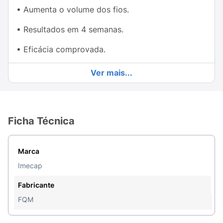
• Aumenta o volume dos fios.
• Resultados em 4 semanas.
• Eficácia comprovada.
• Fórmula exclusiva com Baicapil®.
Ver mais...
• Ação anticaspa.
• Dermatologicamente testado.
Ficha Técnica
• Hipoalergênico.
• Uso tópico.
Marca
Imecap
• Agite antes de usar.
Fabricante
O que é e para que serve o Imecap®️ Hair Men
FQM
Loção?
Imecap®️ Hair Men Loção é uma loção tônica