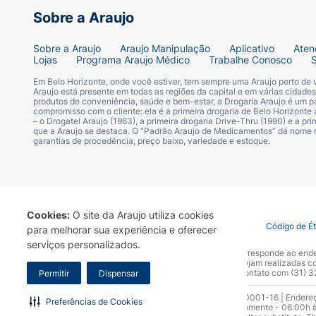
Sobre a Araujo
Sobre a Araujo
Araujo Manipulação
Aplicativo
Aten
Lojas
Programa Araujo Médico
Trabalhe Conosco
Em Belo Horizonte, onde você estiver, tem sempre uma Araujo perto de
Araujo está presente em todas as regiões da capital e em várias cidade
produtos de conveniência, saúde e bem-estar, a Drogaria Araujo é um pa
compromisso com o cliente: ela é a primeira drogaria de Belo Horizonte a
– o Drogatel Araujo (1963), a primeira drogaria Drive-Thru (1990) e a 
que a Araujo se destaca. O “Padrão Araujo de Medicamentos” dá nome
garantias de procedência, preço baixo, variedade e estoque.
Cookies:
O site da Araujo utiliza cookies
Termo de Uso
Portal da Privacidade
Covid-19
Código de É
para melhorar sua experiência e oferecer
serviços personalizados.
A Drogaria Araujo S/A informa que o seu site oficial corresponde ao e
marca. Para sua segurança recomendamos que não sejam realizadas com
Araujo S.A. Em caso de dúvidas, gentileza entrar em contato com (31)
Permitir
Dispensar
Razão Social: Drogaria Araujo S.A | CNPJ: 17.256.512.0001-16 | Endere
Preferências de Cookies
0300.313.1010 e (31) 3270-5000 Horário de funcionamento - 06:00h à