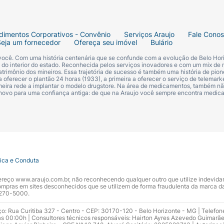
dimentos Corporativos - Convênio
Serviços Araujo
Fale Cono
Seja um fornecedor
Ofereça seu imóvel
Bulário
 você. Com uma história centenária que se confunde com a evolução de Belo Hori
s do interior do estado. Reconhecida pelos serviços inovadores e com um mix de 
trimônio dos mineiros. Essa trajetória de sucesso é também uma história de pion
 oferecer o plantão 24 horas (1933), a primeira a oferecer o serviço de telemarke
primeira rede a implantar o modelo drugstore. Na área de medicamentos, também nã
 novo para uma confiança antiga: de que na Araujo você sempre encontra medi
tica e Conduta
ndereço www.araujo.com.br, não reconhecendo qualquer outro que utilize indevid
pras em sites desconhecidos que se utilizem de forma fraudulenta da marca d
 3270-5000.
ço: Rua Curitiba 327 - Centro - CEP: 30170-120 - Belo Horizonte - MG | Telefon
s 00:00h | Consultores técnicos responsáveis: Hairton Ayres Azevedo Guimarã