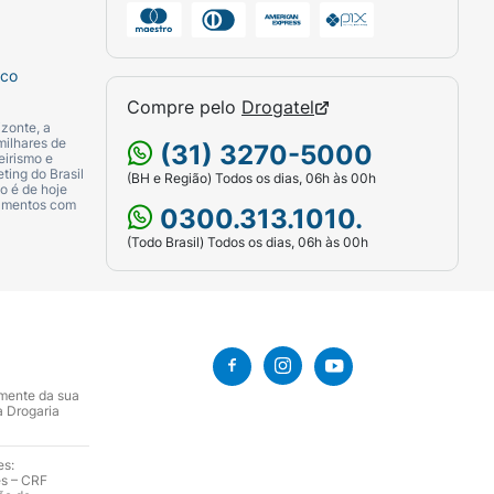
sco
Compre pelo
Drogatel
zonte, a
milhares de
(31) 3270-5000
eirismo e
ting do Brasil
(BH e Região) Todos os dias, 06h às 00h
o é de hoje
camentos com
0300.313.1010.
(Todo Brasil) Todos os dias, 06h às 00h
amente da sua
a Drogaria
es:
es – CRF