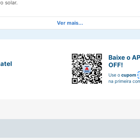
o solar.
Ver mais...
Baixe o A
atel
OFF!
Use o
cupom
na primeira co