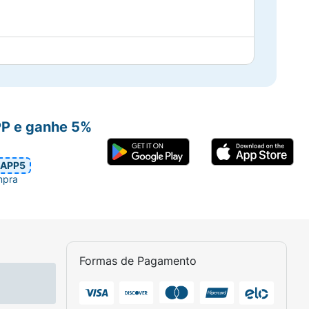
PP e ganhe 5%
APP5
mpra
Formas de Pagamento