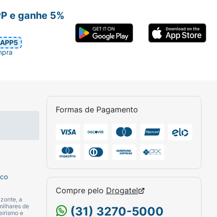
PP e ganhe 5%
APP5
mpra
Formas de Pagamento
sco
Compre pelo
Drogatel
zonte, a
milhares de
(31) 3270-5000
eirismo e