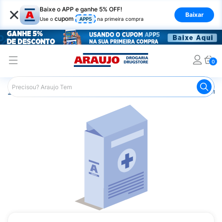
×
Baixe o APP e ganhe 5% OFF!
Baixar
cupom
Use o
APP5
na primeira compra
0
Araujo
Medicamentos
Remédios Cardiológicos
Reméd