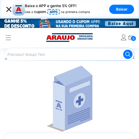
×
Baixe o APP e ganhe 5% OFF!
Baixar
cupom
Use o
APP5
na primeira compra
0
Araujo
Medicamentos
Remédios para Alergias e Infecçõ