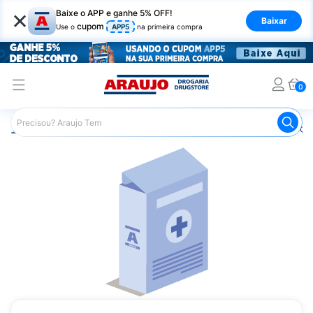
×
Baixe o APP e ganhe 5% OFF!
Baixar
cupom
Use o
APP5
na primeira compra
0
Araujo
Medicamentos
Remédios para Alergias e Infecçõ