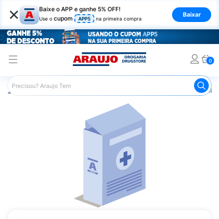
×
Baixe o APP e ganhe 5% OFF!
Baixar
cupom
Use o
APP5
na primeira compra
0
Araujo
Saúde e Bem Estar
Vitaminas e Minerais
Vitam