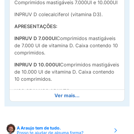
Comprimidos mastigáveis 7.000UI e 10.000UI
INPRUV D colecalciferol (vitamina D3).
APRESENTAÇÕES:
INPRUV D 7.000UI
Comprimidos mastigáveis
de 7.000 UI de vitamina D. Caixa contendo 10
comprimidos.
INPRUV D 10.000UI
Comprimidos mastigáveis
de 10.000 UI de vitamina D. Caixa contendo
10 comprimidos.
USO ORALUSO ADULTO
Ver mais...
COMPOSIÇÃO:
INPRUV D 7.000UI
Cada comprimido
mastigável contém:Colecalciferol
A Araujo tem de tudo.
....................................................................................................
Posso te ajudar de alguma forma?