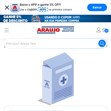
×
Baixe o APP e ganhe 5% OFF!
Baixar
cupom
Use o
APP5
na primeira compra
0
Araujo
Saúde e Bem Estar
Vitaminas e Minerais
Vitam