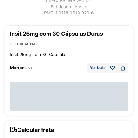
PREGABALINA 25.0MG
Fabricante:
Apsen
RMS:
1.0118.0619.020-6
Insit 25mg com 30 Cápsulas Duras
PREGABALINA
Insit 25mg com 30 Capsulas
Marca:
Ver bula
INSIT
Calcular frete