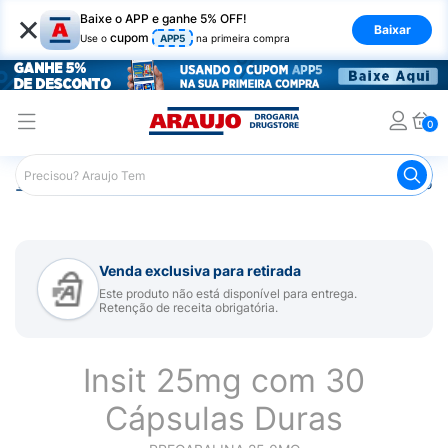
×
Baixe o APP e ganhe 5% OFF!
Baixar
cupom
Use o
APP5
na primeira compra
0
Araujo
Medicamentos
Remédio para Sistema Nervoso Ce
Venda exclusiva para retirada
Este produto não está disponível para entrega.
Retenção de receita obrigatória.
Insit 25mg com 30
Cápsulas Duras