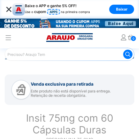
×
Baixe o APP e ganhe 5% OFF!
Baixar
cupom
Use o
APP5
na primeira compra
0
Araujo
Medicamentos
Remédio para Sistema Nervoso Ce
Venda exclusiva para retirada
Este produto não está disponível para entrega.
Retenção de receita obrigatória.
Insit 75mg com 60
Cápsulas Duras