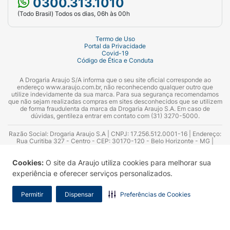
0300.313.1010
(Todo Brasil) Todos os dias, 06h às 00h
Termo de Uso
Portal da Privacidade
Covid-19
Código de Ética e Conduta
A Drogaria Araujo S/A informa que o seu site oficial corresponde ao
endereço www.araujo.com.br, não reconhecendo qualquer outro que
utilize indevidamente da sua marca. Para sua segurança recomendamos
que não sejam realizadas compras em sites desconhecidos que se utilizem
de forma fraudulenta da marca da Drogaria Araujo S.A. Em caso de
dúvidas, gentileza entrar em contato com (31) 3270-5000.
Razão Social: Drogaria Araujo S.A | CNPJ: 17.256.512.0001-16 | Endereço:
Rua Curitiba 327 - Centro - CEP: 30170-120 - Belo Horizonte - MG |
Telefones: 0300.313.1010 e (31) 3270-5000 Horário de funcionamento -
06:00h às 00:00h | Consultores técnicos responsáveis: Hairton Ayres
Cookies:
O site da Araujo utiliza cookies para melhorar sua
Azevedo Guimarães – CRF 10.965 | Yasmin Silva Alvarenga – CRF 52.584 -
Consultor substituto: Thiago Aguiar Pinheiro - CRF Nº 13.748. Alvará
experiência e oferecer serviços personalizados.
Sanitário: 2025020713 | Autorização de Funcionamento da Empresa (AFE):
7.16355-1
Permitir
Dispensar
Preferências de Cookies