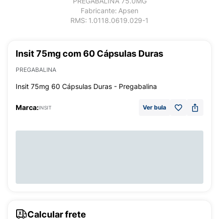
PREGABALINA 75.0MG
Fabricante:
Apsen
RMS:
1.0118.0619.029-1
Insit 75mg com 60 Cápsulas Duras
PREGABALINA
Insit 75mg 60 Cápsulas Duras - Pregabalina
Marca:
Ver bula
INSIT
Calcular frete