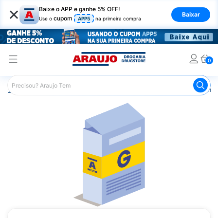
×
Baixe o APP e ganhe 5% OFF!
Baixar
cupom
Use o
APP5
na primeira compra
0
Araujo
Medicamentos
Remédios Cardiológicos
Reméd