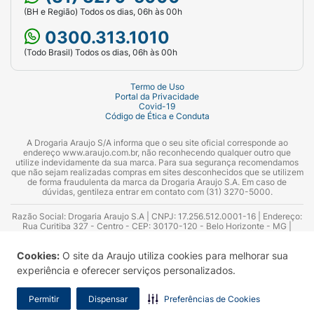
(BH e Região) Todos os dias, 06h às 00h
0300.313.1010
(Todo Brasil) Todos os dias, 06h às 00h
Termo de Uso
Portal da Privacidade
Covid-19
Código de Ética e Conduta
A Drogaria Araujo S/A informa que o seu site oficial corresponde ao
endereço www.araujo.com.br, não reconhecendo qualquer outro que
utilize indevidamente da sua marca. Para sua segurança recomendamos
que não sejam realizadas compras em sites desconhecidos que se utilizem
de forma fraudulenta da marca da Drogaria Araujo S.A. Em caso de
dúvidas, gentileza entrar em contato com (31) 3270-5000.
Razão Social: Drogaria Araujo S.A | CNPJ: 17.256.512.0001-16 | Endereço:
Rua Curitiba 327 - Centro - CEP: 30170-120 - Belo Horizonte - MG |
Telefones: 0300.313.1010 e (31) 3270-5000 Horário de funcionamento -
06:00h às 00:00h | Consultores técnicos responsáveis: Hairton Ayres
Cookies:
O site da Araujo utiliza cookies para melhorar sua
Azevedo Guimarães – CRF 10.965 | Yasmin Silva Alvarenga – CRF 52.584 -
Consultor substituto: Thiago Aguiar Pinheiro - CRF Nº 13.748. Alvará
experiência e oferecer serviços personalizados.
Sanitário: 2025020713 | Autorização de Funcionamento da Empresa (AFE):
7.16355-1
Permitir
Dispensar
Preferências de Cookies