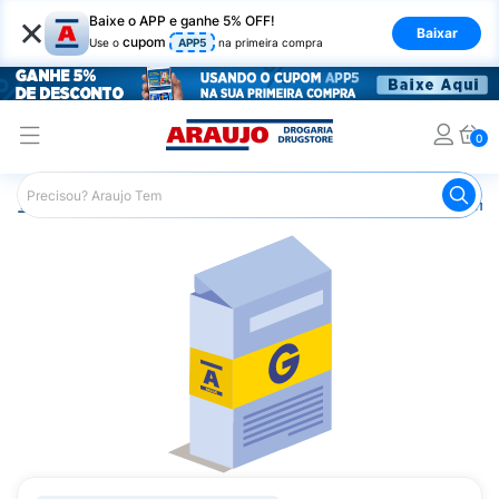
×
Baixe o APP e ganhe 5% OFF!
Baixar
cupom
Use o
APP5
na primeira compra
0
Araujo
Medicamentos
Remédios Cardiológicos
Reméd