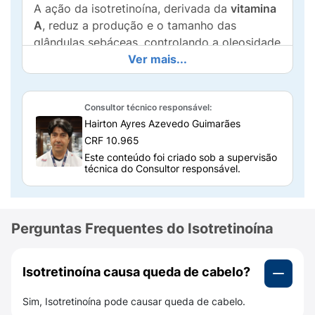
A ação da isotretinoína, derivada da
vitamina
A
, reduz a produção e o tamanho das
glândulas sebáceas, controlando a oleosidade
e a inflamação. Os primeiros sinais de
Ver mais...
melhora geralmente surgem entre a 8ª e a 16ª
semana de tratamento.
Consultor técnico responsável:
Qual a composição de Isotretinoína
Hairton Ayres Azevedo Guimarães
20mg?
CRF 10.965
Este conteúdo foi criado sob a supervisão
Cada cápsula contém
20 mg de isotretinoína
,
técnica do Consultor responsável.
acompanhada de componentes inativos que
ajudam na sua formulação e absorção. Entre
os excipientes estão:
Perguntas Frequentes do Isotretinoína
Gelatina;
Glicerina;
Isotretinoína causa queda de cabelo?
Corante FD & C Vermelho nº 3;
Sim, Isotretinoína pode causar queda de cabelo.