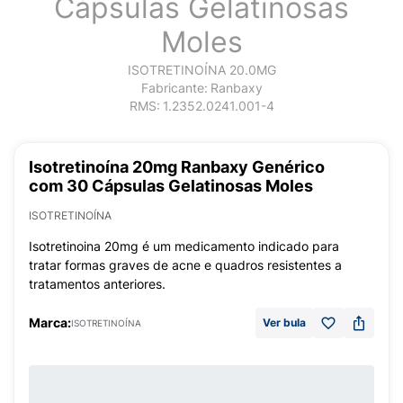
Cápsulas Gelatinosas
Moles
ISOTRETINOÍNA 20.0MG
Fabricante:
Ranbaxy
RMS:
1.2352.0241.001-4
Isotretinoína 20mg Ranbaxy Genérico
com 30 Cápsulas Gelatinosas Moles
ISOTRETINOÍNA
Isotretinoina 20mg é um medicamento indicado para
tratar formas graves de acne e quadros resistentes a
tratamentos anteriores.
Marca:
Ver bula
ISOTRETINOÍNA