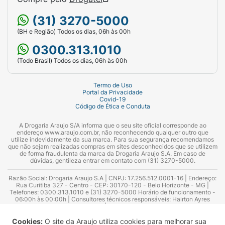
O
uso contínuo da Isotretinoína
pode causar
(31) 3270-5000
efeitos colaterais que precisam ser
(BH e Região) Todos os dias, 06h às 00h
monitorados por um médico. Por isso, nunca
compartilhe esse medicamento com outras
0300.313.1010
pessoas e não o utilize sem a indicação de
(Todo Brasil) Todos os dias, 06h às 00h
um profissional de saúde.
Termo de Uso
Geralmente, os
efeitos adversos
estão
Portal da Privacidade
Covid-19
relacionados à dose utilizada, podendo ser
Código de Ética e Conduta
reduzidos com a adaptação da dosagem ou
A Drogaria Araujo S/A informa que o seu site oficial corresponde ao
com a suspensão do tratamento. No entanto,
endereço www.araujo.com.br, não reconhecendo qualquer outro que
em alguns casos, certos efeitos podem
utilize indevidamente da sua marca. Para sua segurança recomendamos
que não sejam realizadas compras em sites desconhecidos que se utilizem
persistir mesmo após a interrupção do uso.
de forma fraudulenta da marca da Drogaria Araujo S.A. Em caso de
dúvidas, gentileza entrar em contato com (31) 3270-5000.
Reações comuns
Razão Social: Drogaria Araujo S.A | CNPJ: 17.256.512.0001-16 | Endereço:
Rua Curitiba 327 - Centro - CEP: 30170-120 - Belo Horizonte - MG |
Comumente (10% ou mais dos pacientes), o
Telefones: 0300.313.1010 e (31) 3270-5000 Horário de funcionamento -
06:00h às 00:00h | Consultores técnicos responsáveis: Hairton Ayres
uso de Isotretinoína causou:
Azevedo Guimarães – CRF 10.965 | Yasmin Silva Alvarenga – CRF 52.584 -
Consultor substituto: Thiago Aguiar Pinheiro - CRF Nº 13.748. Alvará
Anemia;
Sanitário: 2025020713 | Autorização de Funcionamento da Empresa (AFE):
Cookies:
O site da Araujo utiliza cookies para melhorar sua