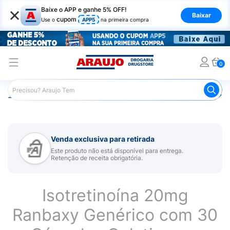
×
Baixe o APP e ganhe 5% OFF!
Baixar
cupom
Use o
APP5
na primeira compra
0
Araujo
Medicamentos
Remédio para Pele e Mucosa
Venda exclusiva para retirada
Este produto não está disponível para entrega.
Retenção de receita obrigatória.
Isotretinoína 20mg
Ranbaxy Genérico com 30