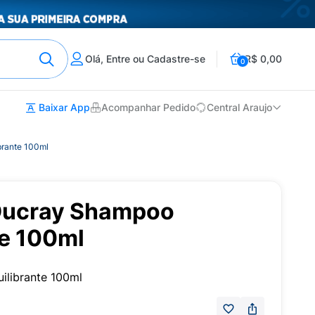
Olá, Entre ou Cadastre-se
R$ 0,00
0
Baixar App
Acompanhar Pedido
Central Araujo
brante 100ml
Ducray Shampoo
te 100ml
ilibrante 100ml