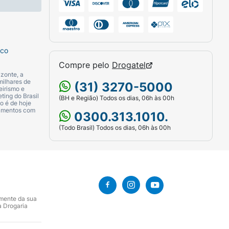
sco
Compre pelo
Drogatel
ríase
zonte, a
milhares de
(31) 3270-5000
eirismo e
ting do Brasil
(BH e Região) Todos os dias, 06h às 00h
o é de hoje
camentos com
0300.313.1010.
om psoríase do couro cabeludo de leve a
(Todo Brasil) Todos os dias, 06h às 00h
15 e 69 anos com psoríase do couro
amente da sua
a Drogaria