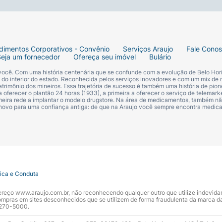
 fios.
dimentos Corporativos - Convênio
Serviços Araujo
Fale Cono
Seja um fornecedor
Ofereça seu imóvel
Bulário
) – age na epiderme quebrando o ciclo inflamatório da pso
 você. Com uma história centenária que se confunde com a evolução de Belo Hori
s do interior do estado. Reconhecida pelos serviços inovadores e com um mix de 
trimônio dos mineiros. Essa trajetória de sucesso é também uma história de pion
 oferecer o plantão 24 horas (1933), a primeira a oferecer o serviço de telemarke
primeira rede a implantar o modelo drugstore. Na área de medicamentos, também nã
 novo para uma confiança antiga: de que na Araujo você sempre encontra medi
ia cutânea e eficácia em 50 voluntários de 15 a 69 anos c
ia e eficácia em 54 voluntários homens e mulheres entre 
tica e Conduta
ndereço www.araujo.com.br, não reconhecendo qualquer outro que utilize indevid
pras em sites desconhecidos que se utilizem de forma fraudulenta da marca d
 3270-5000.