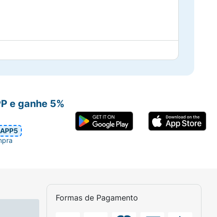
ríase
PP e ganhe 5%
APP5
mpra
Formas de Pagamento