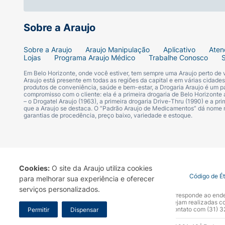
•Mantém cabelos macios. Preserva a cor dos
Sobre a Araujo
•+79% de qualidade de vida 1
Sobre a Araujo
Araujo Manipulação
Aplicativo
Aten
Lojas
Programa Araujo Médico
Trabalhe Conosco
•Celastrol (novo ativo patenteado exclusivo
Em Belo Horizonte, onde você estiver, tem sempre uma Araujo perto de
Araujo está presente em todas as regiões da capital e em várias cidade
produtos de conveniência, saúde e bem-estar, a Drogaria Araujo é um pa
compromisso com o cliente: ela é a primeira drogaria de Belo Horizonte a
– o Drogatel Araujo (1963), a primeira drogaria Drive-Thru (1990) e a 
que a Araujo se destaca. O “Padrão Araujo de Medicamentos” dá nome
1-Estudo em uso para avaliação da tolerânc
garantias de procedência, preço baixo, variedade e estoque.
moderada, durante 8 semanas.
2-Estudo em uso para avaliação da tolerânc
cabeludo durante 8 semanas.
Cookies:
O site da Araujo utiliza cookies
Termo de Uso
Portal da Privacidade
Covid-19
Código de É
para melhorar sua experiência e oferecer
serviços personalizados.
A Drogaria Araujo S/A informa que o seu site oficial corresponde ao e
marca. Para sua segurança recomendamos que não sejam realizadas com
Araujo S.A. Em caso de dúvidas, gentileza entrar em contato com (31)
Permitir
Dispensar
Ativos: