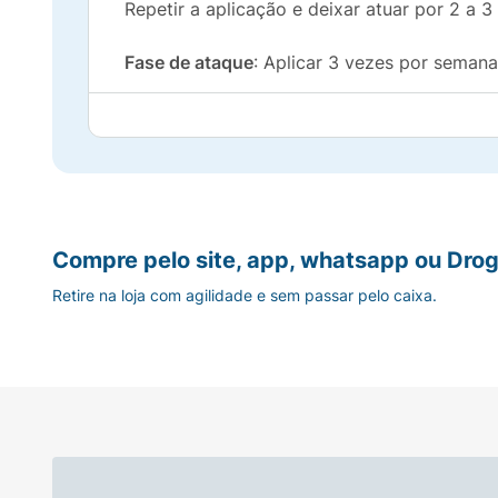
Repetir a aplicação e deixar atuar por 2 a 
Fase de ataque
: Aplicar 3 vezes por seman
Fase de manutenção:
Aplicar 1 vez por sem
•Celastrol (novo ativo patenteado exclusivo
Compre pelo site, app, whatsapp ou Drog
•Elimina 78% das placas 1
Retire na loja com agilidade e sem passar pelo caixa.
•Acalma 77% da coceira e vermelhidão 1
•Reduz a frequência das crises
•Auxilia na preservação de inflamações em 
•Alívio imediato desde a primeira aplicação