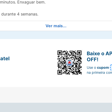
3 minutos. Enxaguar bem.
a durante 4 semanas.
Ver mais...
ana.
) – age na epiderme quebrando o ciclo inflamatório da pso
Baixe o A
atel
OFF!
Use o
cupom
na primeira co
áreas sem lesões aparentes
2