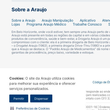
Sobre a Araujo
Porcentagens de valores diários calculadas
necessidades energéticas.
Sobre a Araujo
Araujo Manipulação
Aplicativo
Aten
Lojas
Programa Araujo Médico
Trabalhe Conosco
Atenção para alérgicos:
o produto contém glú
Em Belo Horizonte, onde você estiver, tem sempre uma Araujo perto de
gordura anidra de leite, manteiga de cacau
Araujo está presente em todas as regiões da capital e em várias cidade
produtos de conveniência, saúde e bem-estar, a Drogaria Araujo é um pa
fabricante.
compromisso com o cliente: ela é a primeira drogaria de Belo Horizonte a
– o Drogatel Araujo (1963), a primeira drogaria Drive-Thru (1990) e a 
que a Araujo se destaca. O “Padrão Araujo de Medicamentos” dá nome
Como conservar o Kinder Bueno W
garantias de procedência, preço baixo, variedade e estoque.
Para preservar a crocância do wafer, a cre
seco e longe da luz solar direta e do calor.
Te
Cookies:
O site da Araujo utiliza cookies
Não é necessário refrigerar.
O armazenamento
Termo de Uso
Portal da Privacidade
Covid-19
Código de É
para melhorar sua experiência e oferecer
branco, além de favorecer o surgimento do
serviços personalizados.
A Drogaria Araujo S/A informa que o seu site oficial corresponde ao e
afetar o sabor. Após abrir a embalagem, co
marca. Para sua segurança recomendamos que não sejam realizadas com
Araujo S.A. Em caso de dúvidas, gentileza entrar em contato com (31)
Permitir
Dispensar
Como comprar o Kinder Bueno Whi
Razão Social: Drogaria Araujo S.A | CNPJ: 17.256.512.0001-16 | Endere
Preferências de Cookies