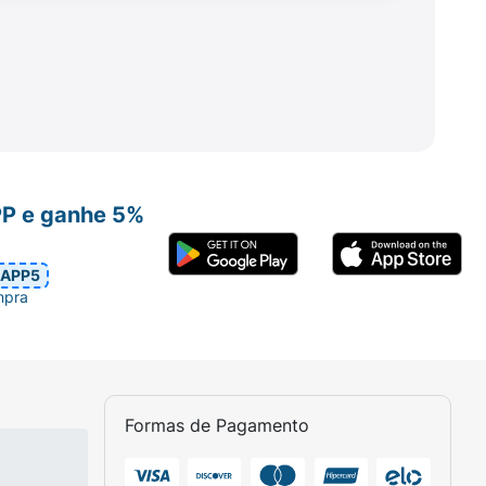
ação na composição, feito com
çúcar, leite desnatado em pó e
e.
PP e ganhe 5%
APP5
mpra
Formas de Pagamento