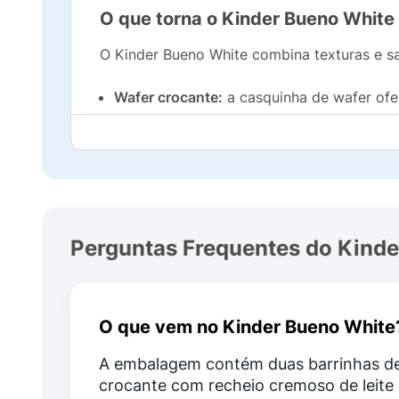
O que torna o Kinder Bueno White 
O Kinder Bueno White combina texturas e sa
Wafer crocante:
a casquinha de wafer ofe
Recheio cremoso de leite e avelãs:
suave, 
Cobertura de chocolate branco:
uma cama
adocicado e sofisticado;
Perguntas Frequentes do Kinde
Porções individuais:
cada barrinha vem em
Snack prático:
pequeno, leve e fácil de l
O que vem no Kinder Bueno White
Quais são os ingredientes presen
A embalagem contém duas barrinhas d
O Kinder Bueno White é um wafer com rechei
crocante com recheio cremoso de leite 
avelãs (5%) e componentes do leite que tot