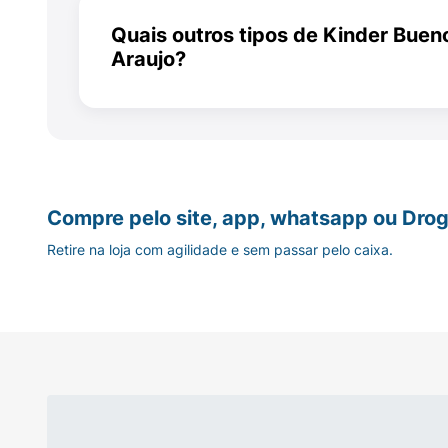
ou com histórico de alergias alimentare
Açúcares adicionados
recomenda-se consultar o pediatra ant
Quais outros tipos de Kinder Buen
consumo.
Araujo?
Proteínas
Além do Kinder Bueno White, na Araujo
também encontra o Kinder Bueno tradi
cobertura de chocolate ao leite. Confira
Gorduras totais
disponibilidade em nosso site, aplicati
nossas lojas.
Compre pelo site, app, whatsapp ou Drog
Gorduras saturadas
Retire na loja com agilidade e sem passar pelo caixa.
Gordura trans
Fibra alimentar
Sódio