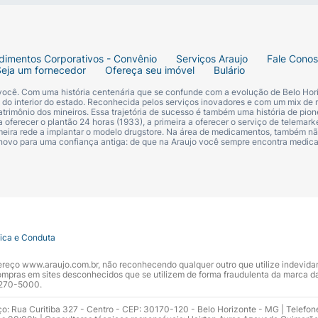
 com base em uma dieta de 2.000 kcal. Seus valores diári
dimentos Corporativos - Convênio
Serviços Araujo
Fale Cono
Seja um fornecedor
Ofereça seu imóvel
Bulário
ten (farinha e amido de trigo), leite e derivados (leite de
 você. Com uma história centenária que se confunde com a evolução de Belo Hori
) e avelãs. Verifique sempre o rótulo da embalagem, pois a
s do interior do estado. Reconhecida pelos serviços inovadores e com um mix de 
trimônio dos mineiros. Essa trajetória de sucesso é também uma história de pion
 oferecer o plantão 24 horas (1933), a primeira a oferecer o serviço de telemarke
primeira rede a implantar o modelo drugstore. Na área de medicamentos, também nã
 novo para uma confiança antiga: de que na Araujo você sempre encontra medi
hite após a compra?
mosidade do recheio e o sabor do chocolate branco, guard
mperaturas elevadas podem derreter a cobertura de chocol
 na geladeira pode causar condensação e comprometer a
tica e Conduta
 "fat bloom", que é o aparecimento de uma camada esbranq
ndereço www.araujo.com.br, não reconhecendo qualquer outro que utilize indevid
nsuma preferencialmente em seguida para aproveitar o pro
pras em sites desconhecidos que se utilizem de forma fraudulenta da marca d
 3270-5000.
te na Araujo?
ço: Rua Curitiba 327 - Centro - CEP: 30170-120 - Belo Horizonte - MG | Telefon