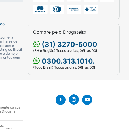
os podem variar conforme suas
sco
Compre pelo
Drogatel
snatado em pó, leite em pó, soro de leite,
zonte, a
s informações podem ser atualizadas pelo
milhares de
(31) 3270-5000
eirismo e
ting do Brasil
(BH e Região) Todos os dias, 06h às 00h
o é de hoje
camentos com
0300.313.1010.
(Todo Brasil) Todos os dias, 06h às 00h
e o Kinder Bueno White em
local fresco,
ate e alterar a textura do produto.
 textura da cobertura de chocolate
uiçada na superfície do chocolate, sem
amente da sua
duto no melhor estado.
a Drogaria
es: