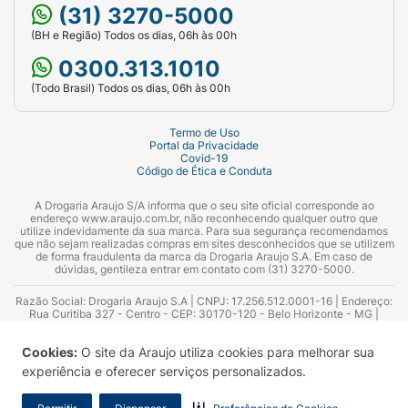
(31) 3270-5000
(BH e Região) Todos os dias, 06h às 00h
0300.313.1010
(Todo Brasil) Todos os dias, 06h às 00h
Termo de Uso
Portal da Privacidade
Covid-19
Código de Ética e Conduta
A Drogaria Araujo S/A informa que o seu site oficial corresponde ao
endereço www.araujo.com.br, não reconhecendo qualquer outro que
utilize indevidamente da sua marca. Para sua segurança recomendamos
que não sejam realizadas compras em sites desconhecidos que se utilizem
de forma fraudulenta da marca da Drogaria Araujo S.A. Em caso de
dúvidas, gentileza entrar em contato com (31) 3270-5000.
Razão Social: Drogaria Araujo S.A | CNPJ: 17.256.512.0001-16 | Endereço:
Rua Curitiba 327 - Centro - CEP: 30170-120 - Belo Horizonte - MG |
Telefones: 0300.313.1010 e (31) 3270-5000 Horário de funcionamento -
06:00h às 00:00h | Consultores técnicos responsáveis: Hairton Ayres
Cookies:
O site da Araujo utiliza cookies para melhorar sua
Azevedo Guimarães – CRF 10.965 | Yasmin Silva Alvarenga – CRF 52.584 -
Consultor substituto: Thiago Aguiar Pinheiro - CRF Nº 13.748. Alvará
experiência e oferecer serviços personalizados.
Sanitário: 2025020713 | Autorização de Funcionamento da Empresa (AFE):
7.16355-1