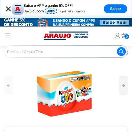
×
Baixe o APP e ganhe 5% OFF!
Baixar
cupom
Use o
APP5
na primeira compra
0
Araujo
Mercado
Chocolates
Bombons
Kinder Ovo