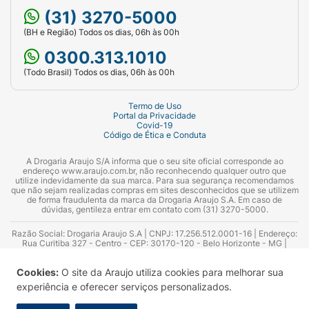
(31) 3270-5000
(BH e Região) Todos os dias, 06h às 00h
0300.313.1010
(Todo Brasil) Todos os dias, 06h às 00h
Termo de Uso
Portal da Privacidade
Covid-19
Código de Ética e Conduta
A Drogaria Araujo S/A informa que o seu site oficial corresponde ao
endereço www.araujo.com.br, não reconhecendo qualquer outro que
utilize indevidamente da sua marca. Para sua segurança recomendamos
que não sejam realizadas compras em sites desconhecidos que se utilizem
de forma fraudulenta da marca da Drogaria Araujo S.A. Em caso de
dúvidas, gentileza entrar em contato com (31) 3270-5000.
Razão Social: Drogaria Araujo S.A | CNPJ: 17.256.512.0001-16 | Endereço:
Rua Curitiba 327 - Centro - CEP: 30170-120 - Belo Horizonte - MG |
Telefones: 0300.313.1010 e (31) 3270-5000 Horário de funcionamento -
06:00h às 00:00h | Consultores técnicos responsáveis: Hairton Ayres
Cookies:
O site da Araujo utiliza cookies para melhorar sua
Azevedo Guimarães – CRF 10.965 | Yasmin Silva Alvarenga – CRF 52.584 -
Consultor substituto: Thiago Aguiar Pinheiro - CRF Nº 13.748. Alvará
experiência e oferecer serviços personalizados.
Sanitário: 2025020713 | Autorização de Funcionamento da Empresa (AFE):
7.16355-1