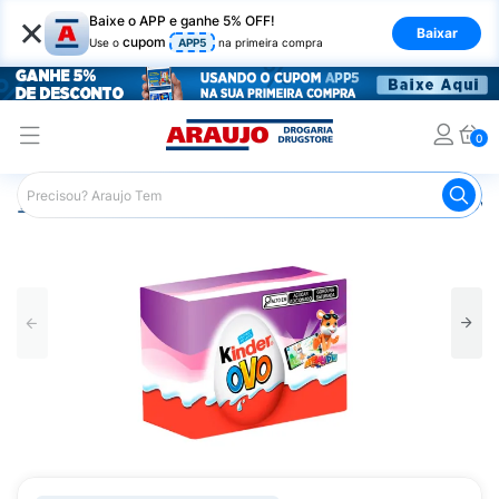
×
Baixe o APP e ganhe 5% OFF!
Baixar
cupom
Use o
APP5
na primeira compra
0
Araujo
Mercado
Chocolates
Bombons
Kinder Ovo