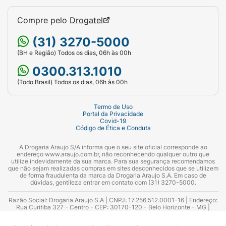
Compre pelo
Drogatel
(31) 3270-5000
(BH e Região) Todos os dias, 06h às 00h
0300.313.1010
(Todo Brasil) Todos os dias, 06h às 00h
Termo de Uso
Portal da Privacidade
Covid-19
Código de Ética e Conduta
A Drogaria Araujo S/A informa que o seu site oficial corresponde ao
endereço www.araujo.com.br, não reconhecendo qualquer outro que
utilize indevidamente da sua marca. Para sua segurança recomendamos
que não sejam realizadas compras em sites desconhecidos que se utilizem
de forma fraudulenta da marca da Drogaria Araujo S.A. Em caso de
dúvidas, gentileza entrar em contato com (31) 3270-5000.
Razão Social: Drogaria Araujo S.A | CNPJ: 17.256.512.0001-16 | Endereço:
Rua Curitiba 327 - Centro - CEP: 30170-120 - Belo Horizonte - MG |
Telefones: 0300.313.1010 e (31) 3270-5000 Horário de funcionamento -
06:00h às 00:00h | Consultores técnicos responsáveis: Hairton Ayres