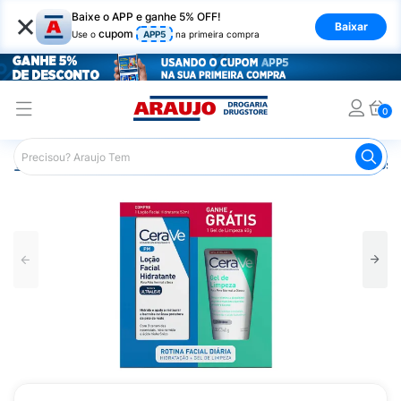
×
Baixe o APP e ganhe 5% OFF!
Baixar
cupom
Use o
APP5
na primeira compra
0
Araujo
Dermocosméticos
Dermocosméticos para o Rost