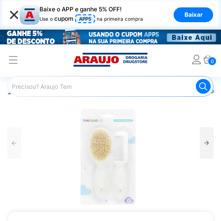
×
Baixe o APP e ganhe 5% OFF!
Baixar
cupom
Use o
APP5
na primeira compra
0
Araujo
Infantil
Acessórios Infantis
Escova para Cabelo 