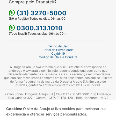
Compre pelo
Drogatel
(31) 3270-5000
(BH e Região) Todos os dias, 06h às 00h
0300.313.1010
(Todo Brasil) Todos os dias, 06h às 00h
Termo de Uso
Portal da Privacidade
Covid-19
Código de Ética e Conduta
A Drogaria Araujo S/A informa que o seu site oficial corresponde ao
endereço www.araujo.com.br, não reconhecendo qualquer outro que
utilize indevidamente da sua marca. Para sua segurança recomendamos
que não sejam realizadas compras em sites desconhecidos que se utilizem
de forma fraudulenta da marca da Drogaria Araujo S.A. Em caso de
dúvidas, gentileza entrar em contato com (31) 3270-5000.
Razão Social: Drogaria Araujo S.A | CNPJ: 17.256.512.0001-16 | Endereço:
Rua Curitiba 327 - Centro - CEP: 30170-120 - Belo Horizonte - MG |
Telefones: 0300.313.1010 e (31) 3270-5000 Horário de funcionamento -
06:00h às 00:00h | Consultores técnicos responsáveis: Hairton Ayres
Cookies:
O site da Araujo utiliza cookies para melhorar sua
Azevedo Guimarães – CRF 10.965 | Yasmin Silva Alvarenga – CRF 52.584 -
Consultor substituto: Thiago Aguiar Pinheiro - CRF Nº 13.748. Alvará
experiência e oferecer serviços personalizados.
Sanitário: 2025020713 | Autorização de Funcionamento da Empresa (AFE):