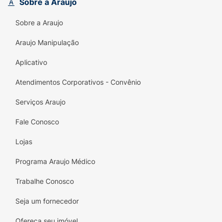
Sobre a Araujo
Renove sua rotina de beleza com o Kit de
Sobre a Araujo
Lábios Franciny Ehlke e sinta-se confiante e
deslumbrante todos os dias!
Araujo Manipulação
Aplicativo
Atendimentos Corporativos - Convênio
Serviços Araujo
Fale Conosco
Lojas
Programa Araujo Médico
Trabalhe Conosco
Seja um fornecedor
Ofereça seu imóvel