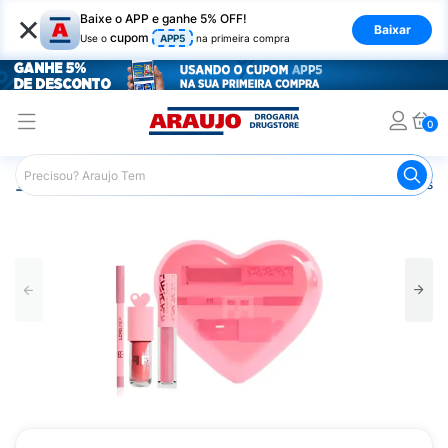
×
Baixe o APP e ganhe 5% OFF!
Baixar
cupom
Use o
APP5
na primeira compra
0
Araujo
Maquiagem
Acessórios para Maquiagem
Esto