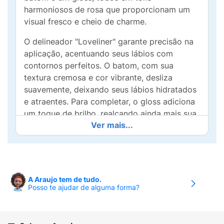
harmoniosos de rosa que proporcionam um
visual fresco e cheio de charme.
O delineador "Loveliner" garante precisão na
aplicação, acentuando seus lábios com
contornos perfeitos. O batom, com sua
textura cremosa e cor vibrante, desliza
suavemente, deixando seus lábios hidratados
e atraentes. Para completar, o gloss adiciona
um toque de brilho, realçando ainda mais sua
Ver mais...
beleza natural.
Em uma linda embalagem em formato de
coração, este kit não é apenas um item
indispensável em sua necessaire, mas
A Araujo tem de tudo.
também um excelente presente para quem
Posso te ajudar de alguma forma?
ama maquiagem. Ideal para todas as graças,
ele permite que você crie looks variados,
desde o mais discreto até o mais ousado.