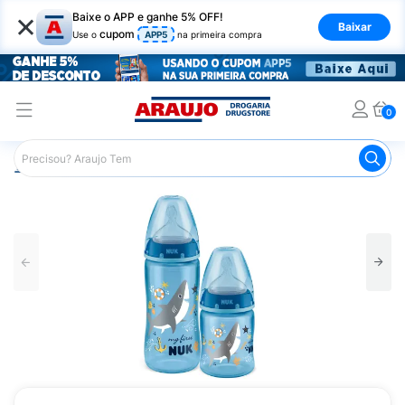
×
Baixe o APP e ganhe 5% OFF!
Baixar
cupom
Use o
APP5
na primeira compra
0
Araujo
Infantil
Amamentação
Kit de Mamadeira
K